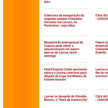
feira
Cobertura da inauguração da
Click do 
segunda unidade Chiquinho
- 12/01/2
Sorvetes em Lavras, na
Perimetral - veja vídeo
Manutenção emergencial da
Falece a
Copasa pode afetar o
empresár
abastecimento em quatro
Clemente
bairros de Lavras neste
Dutinha
domingo
Fabril Esporte Clube apresenta
Lavras e
elenco e assina contratos para
fim de s
disputa da Copa Sul-Mineiro de
extremo 
Futebol Amador
Lavras se despede de Edvaldo
Click do 
Bastos, o "Vavá da Autoescola"
- 10/01/2