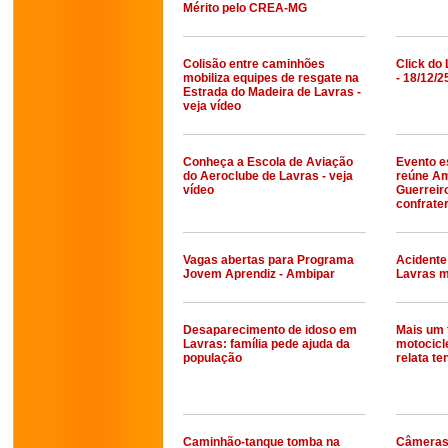
Mérito pelo CREA-MG
Colisão entre caminhões
Click do 
mobiliza equipes de resgate na
- 18/12/2
Estrada do Madeira de Lavras -
veja vídeo
Conheça a Escola de Aviação
Evento e
do Aeroclube de Lavras - veja
reúne Am
vídeo
Guerreir
confrate
Vagas abertas para Programa
Acidente
Jovem Aprendiz - Ambipar
Lavras 
Desaparecimento de idoso em
Mais um 
Lavras: família pede ajuda da
motocicle
população
relata te
Caminhão-tanque tomba na
Câmeras 