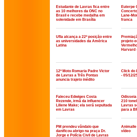
Estudante de Lavras fica entre
Euterpe 
as 10 melhores da ONC no
Concerto
Brasil e recebe medalha em
Lane-Mor
solenidade em Brasília
franca
Ufla alcança a 22ª posição entre
Premiaçã
as universidades da América
projeto 
Latina
Vermelho
Harvard -
12ª Moto Romaria Padre Victor
Click do 
de Lavras a Três Pontas
- 05/12/2
anuncia trajeto inédito
Faleceu Edwiges Costa
Odisseia 
Rezende, irmã da influencer
210 tone
Liliene Make; ela será sepultada
Lavras s
em Lavras
para a B
PM prendeu vândalo que
Animalle
danificou abrigo na praça Dr.
vídeo
Jorge e Polícia Civil de Lavras