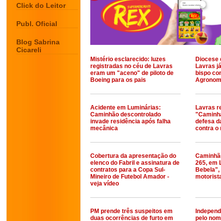
Click do Leitor
Publ. Oficial
Blog Sabrina
Cicareli
Mistério esclarecido: luzes
Diocese 
registradas no céu de Lavras
Lavras já
eram um "aceno" de piloto de
bispo c
Boeing para os pais
Agronom
Acidente em Luminárias:
Lavras r
Caminhão descontrolado
"Caminha
invade residência após falha
defesa d
mecânica
contra o 
Cobertura da apresentação do
Caminhã
elenco do Fabril e assinatura de
265, em 
contratos para a Copa Sul-
Bebela",
Mineiro de Futebol Amador -
motorista
veja vídeo
PM prende três suspeitos em
Independ
duas ocorrências de furto em
pelo nom