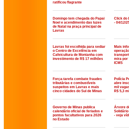
ratificou flagrante
Domingo tem chegada do Papai
Click do 
Noel e acendimento das luzes
- 04/12/2
de Natal na praça principal de
Lavras
Lavras foi escolhida para sediar
Mais inf
o Centro de Excelência em
operaçã
Cafeicultura de Montanha com
transpor
investimento de R$ 17 milhões
mira por
ICMS
Força-tarefa combate fraudes
Polícia 
tributárias e combustíveis
abre ins
suspeitos em Lavras e mais
mil vagas
cinco cidades do Sul de Minas
R$ 5,3 mi
Governo de Minas publica
Árvore de
calendário oficial de feriados e
Solidári
pontos facultativos para 2026
- veja ví
no Estado