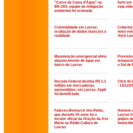
"Curva da Caixa d'Água" na
furto em
BR-265; equipe de mitigação
veja víd
ambiental foi acionada
Criminalidade em Lavras:
Cobertur
ocultação de dados mascara a
novo veí
realidade
Vovô Lav
Manutenção emergencial afeta
Previsão
abastecimento de água em
temporai
bairro de Lavras
o Sul de
Receita Federal destina R$ 1,3
Click do 
milhão em mercadorias
- 14/12/2
apreendidas; em Lavras, Appil
foi beneficiada
Faleceu Bismarck Von Pinho,
Homem a
que durante 50 anos foi o
Lavras fo
locutor oficial da Oração da Ave
golpes de
Maria na Rádio Cultura de
homicídi
Lavras