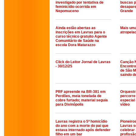
investigado por tentativa de
buscas 
feminicídio ocorrida em
desapare
Nepomuceno
Grande
Ainda estão abertas as
Mais uma
inscrições em Lavras para o
atropela
curso técnico gratuito Agente
Comunitário de Saúde na
escola Dora Matarazzo
Click do Leitor Jornal de Lavras
Canção N
- 30/12/25
Encontro
de São M
saindo d
PRF apreende na BR-381 em
Orquestr
Perdões, meia tonelada de
percorre
cobre furtado; material seguia
especial 
para Divinópolis
vídeo
Lavras registra o 5º homicídio
Pioneiro
do ano com a morte do pai que
Lavras s
estava internado após defender
celebrar 
filho em um bar
profissã