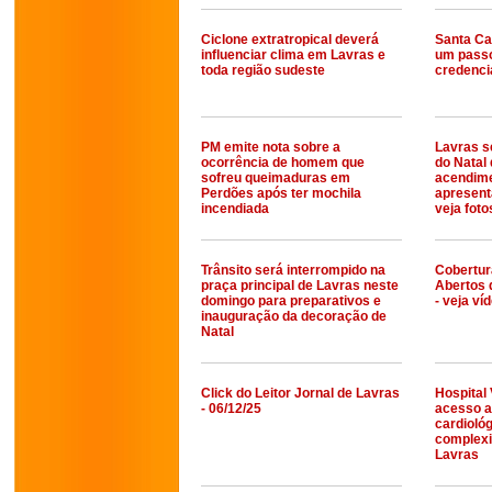
Ciclone extratropical deverá
Santa Ca
influenciar clima em Lavras e
um passo
toda região sudeste
credenc
PM emite nota sobre a
Lavras s
ocorrência de homem que
do Natal
sofreu queimaduras em
acendime
Perdões após ter mochila
apresent
incendiada
veja foto
Trânsito será interrompido na
Cobertur
praça principal de Lavras neste
Abertos 
domingo para preparativos e
- veja ví
inauguração da decoração de
Natal
Click do Leitor Jornal de Lavras
Hospital
- 06/12/25
acesso a
cardiológ
complexi
Lavras