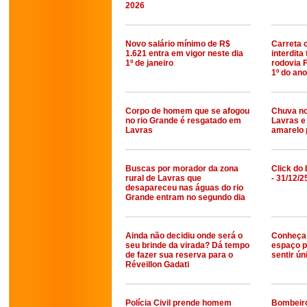
2026
Novo salário mínimo de R$
Carreta 
1.621 entra em vigor neste dia
interdita
1º de janeiro
rodovia 
1º do ano
Corpo de homem que se afogou
Chuva no
no rio Grande é resgatado em
Lavras e 
Lavras
amarelo 
Buscas por morador da zona
Click do 
rural de Lavras que
- 31/12/2
desapareceu nas águas do rio
Grande entram no segundo dia
Ainda não decidiu onde será o
Conheça 
seu brinde da virada? Dá tempo
espaço p
de fazer sua reserva para o
sentir ún
Réveillon Gadati
Polícia Civil prende homem
Bombeiro