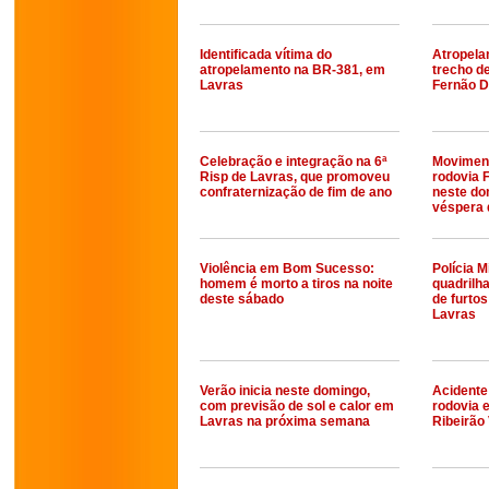
Identificada vítima do
Atropela
atropelamento na BR-381, em
trecho d
Lavras
Fernão D
Celebração e integração na 6ª
Moviment
Risp de Lavras, que promoveu
rodovia 
confraternização de fim de ano
neste do
véspera d
Violência em Bom Sucesso:
Polícia M
homem é morto a tiros na noite
quadrilh
deste sábado
de furto
Lavras
Verão inicia neste domingo,
Acidente
com previsão de sol e calor em
rodovia e
Lavras na próxima semana
Ribeirão