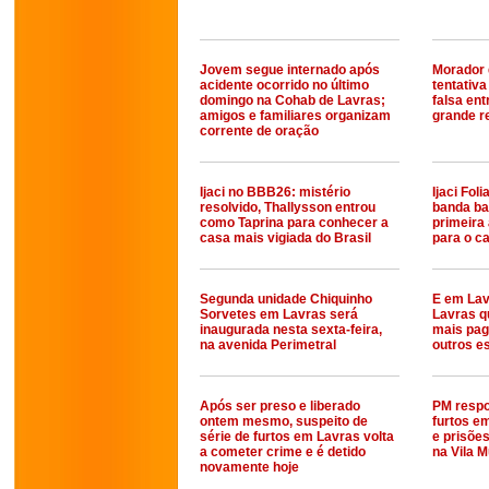
Jovem segue internado após
Morador 
acidente ocorrido no último
tentativ
domingo na Cohab de Lavras;
falsa ent
amigos e familiares organizam
grande r
corrente de oração
Ijaci no BBB26: mistério
Ijaci Fol
resolvido, Thallysson entrou
banda ba
como Taprina para conhecer a
primeira
casa mais vigiada do Brasil
para o c
Segunda unidade Chiquinho
E em Lav
Sorvetes em Lavras será
Lavras q
inaugurada nesta sexta-feira,
mais pag
na avenida Perimetral
outros es
Após ser preso e liberado
PM respo
ontem mesmo, suspeito de
furtos e
série de furtos em Lavras volta
e prisões
a cometer crime e é detido
na Vila 
novamente hoje