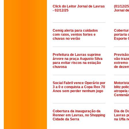
Click do Leitor Jornal de Lavras
(01/12/25
- 02/12/25
Jornal d
Cemig alerta para cuidados
Cobertur
com raios, ventos fortes e
portaria 
chuvas no verão
Esporte C
Prefeitura de Lavras suprime
Previsão
árvore na praça Augusto Silva
vão traze
para evitar riscos na estação
extremo 
chuvosa
de deze
Social Fabril vence Operário por
Motorist
3 a 0 e conquista a Copa Rex 70
blitz pol
Anos sem perder nenhum jogo
atropela 
Centenár
Cobertura da inauguração da
Dia de D
Renner em Lavras, no Shopping
Lavras p
Cidade da Serra
na Ufla 