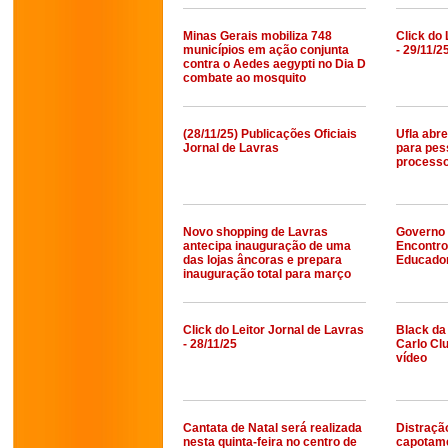
Minas Gerais mobiliza 748
Click do 
municípios em ação conjunta
- 29/11/2
contra o Aedes aegypti no Dia D
combate ao mosquito
(28/11/25) Publicações Oficiais
Ufla abr
Jornal de Lavras
para pes
processo
Novo shopping de Lavras
Governo 
antecipa inauguração de uma
Encontro 
das lojas âncoras e prepara
Educador
inauguração total para março
Click do Leitor Jornal de Lavras
Black da
- 28/11/25
Carlo Cl
vídeo
Cantata de Natal será realizada
Distraçã
nesta quinta-feira no centro de
capotame