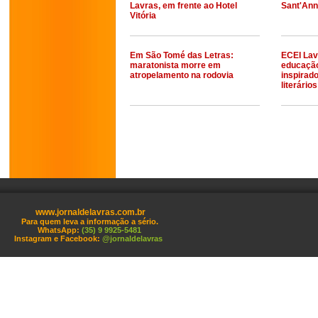
Lavras, em frente ao Hotel
Sant'Ann
Vitória
Em São Tomé das Letras:
ECEI Lav
maratonista morre em
educaçã
atropelamento na rodovia
inspirad
literários
www.jornaldelavras.com.br
Para quem leva a informação a sério.
WhatsApp:
(35) 9 9925-5481
Instagram e Facebook:
@jornaldelavras