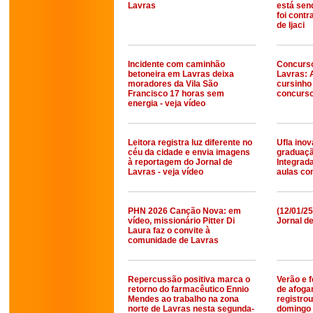
Lavras
está sen
foi contr
de Ijaci
Incidente com caminhão
Concurso
betoneira em Lavras deixa
Lavras: 
moradores da Vila São
cursinho
Francisco 17 horas sem
concurs
energia - veja vídeo
Leitora registra luz diferente no
Ufla ino
céu da cidade e envia imagens
graduaç
à reportagem do Jornal de
Integrada
Lavras - veja vídeo
aulas c
PHN 2026 Canção Nova: em
(12/01/25
vídeo, missionário Pitter Di
Jornal d
Laura faz o convite à
comunidade de Lavras
Repercussão positiva marca o
Verão e 
retorno do farmacêutico Ennio
de afoga
Mendes ao trabalho na zona
registro
norte de Lavras nesta segunda-
domingo