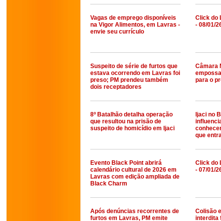
Vagas de emprego disponíveis
Click do 
na Vigor Alimentos, em Lavras -
- 08/01/2
envie seu currículo
Suspeito de série de furtos que
Câmara M
estava ocorrendo em Lavras foi
empossa 
preso; PM prendeu também
para o p
dois receptadores
8º Batalhão detalha operação
Ijaci no
que resultou na prisão de
influenc
suspeito de homicídio em Ijaci
conhecer
que entra
Evento Black Point abrirá
Click do 
calendário cultural de 2026 em
- 07/01/2
Lavras com edição ampliada de
Black Charm
Após denúncias recorrentes de
Colisão 
furtos em Lavras, PM emite
interdita