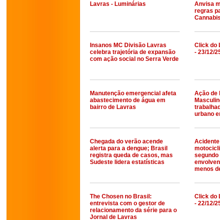
Lavras - Luminárias
Anvisa m
regras p
Cannabi
Insanos MC Divisão Lavras
Click do 
celebra trajetória de expansão
- 23/12/2
com ação social no Serra Verde
Manutenção emergencial afeta
Ação de 
abastecimento de água em
Masculin
bairro de Lavras
trabalhad
urbano e
Chegada do verão acende
Acidente
alerta para a dengue; Brasil
motocicl
registra queda de casos, mas
segundo 
Sudeste lidera estatísticas
envolven
menos d
The Chosen no Brasil:
Click do 
entrevista com o gestor de
- 22/12/2
relacionamento da série para o
Jornal de Lavras