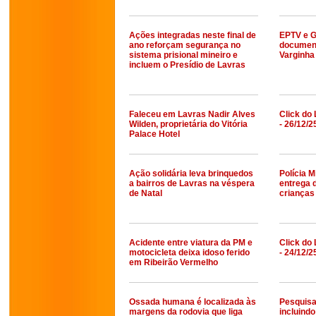
Ações integradas neste final de
EPTV e G
ano reforçam segurança no
document
sistema prisional mineiro e
Varginha
incluem o Presídio de Lavras
Faleceu em Lavras Nadir Alves
Click do 
Wilden, proprietária do Vitória
- 26/12/2
Palace Hotel
Ação solidária leva brinquedos
Polícia M
a bairros de Lavras na véspera
entrega 
de Natal
crianças
Acidente entre viatura da PM e
Click do 
motocicleta deixa idoso ferido
- 24/12/2
em Ribeirão Vermelho
Ossada humana é localizada às
Pesquisa
margens da rodovia que liga
incluindo