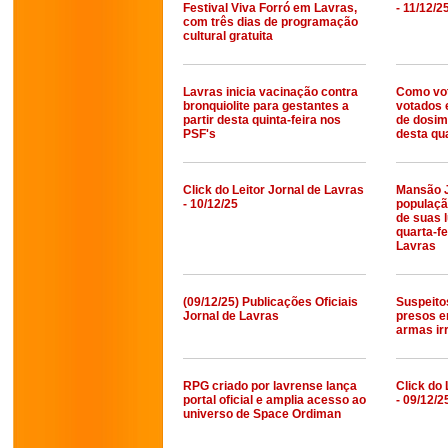
Festival Viva Forró em Lavras,
- 11/12/2
com três dias de programação
cultural gratuita
Lavras inicia vacinação contra
Como vo
bronquiolite para gestantes a
votados 
partir desta quinta-feira nos
de dosim
PSF's
desta qua
Click do Leitor Jornal de Lavras
Mansão J
- 10/12/25
populaçã
de suas 
quarta-fe
Lavras
(09/12/25) Publicações Oficiais
Suspeito
Jornal de Lavras
presos 
armas ir
RPG criado por lavrense lança
Click do 
portal oficial e amplia acesso ao
- 09/12/2
universo de Space Ordiman