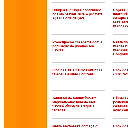
Hungria Hip Hop é confirmado
Copasa i
no Orla Sunset 2026 e promete
intermit
agitar a orla de Ijaci
de água 
feira se
manhã d
Preocupação crescente com a
Neste do
população de pombos em
manifest
Lavras
medidas 
Congress
Luto na Ufla e bairro Lavrinhas:
Click do 
faleceu Geraldo Donizete
- 12/12/2
Tentativa de feminicídio em
Câmara e
Nepomuceno: mãe de seis
posicion
filhos é vítima de ataque a
de Minas
facadas
ação con
Nesta sexta-feira começa o
Click do 