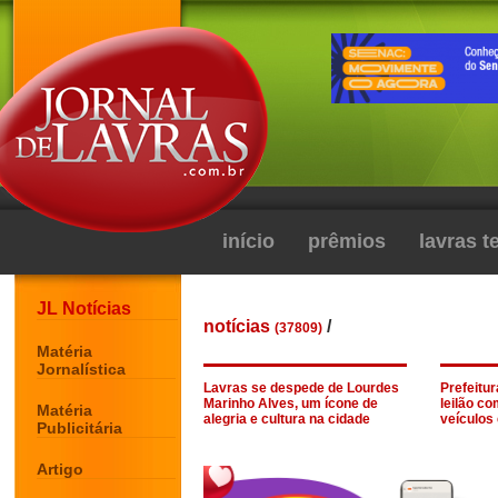
início
prêmios
lavras 
JL Notícias
notícias
/
(37809)
Matéria
Jornalística
Lavras se despede de Lourdes
Prefeitur
Marinho Alves, um ícone de
leilão co
Matéria
alegria e cultura na cidade
veículos
Publicitária
Artigo