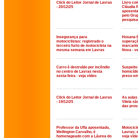
Click do Leitor Jornal de Lavras
Livro co
- 20/12/25
Cláudia R
aposentad
pelo Gru
pesquis
Insegurança para
Hosana B
motociclistas: registrado o
superaçã
terceiro furto de motocicleta na
marcante
mesma semana em Lavras
Nova - ve
Carro é destruído por incêndio
Suspeito
no centro de Lavras nesta
homicídio
sexta-feira - veja vídeo
preso em
Click do Leitor Jornal de Lavras
As aulas
- 19/12/25
Vilela s
das pro
Professor da Ufla aposentado,
Motocicle
Wellington Carvalho, é
Lavras; 
homenageado com a Láurea do
veja víd