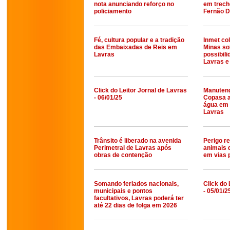
nota anunciando reforço no
em trech
policiamento
Fernão D
Fé, cultura popular e a tradição
Inmet co
das Embaixadas de Reis em
Minas so
Lavras
possibil
Lavras e 
Click do Leitor Jornal de Lavras
Manutenç
- 06/01/25
Copasa a
água em 
Lavras
Trânsito é liberado na avenida
Perigo re
Perimetral de Lavras após
animais 
obras de contenção
em vias 
Somando feriados nacionais,
Click do 
municipais e pontos
- 05/01/2
facultativos, Lavras poderá ter
até 22 dias de folga em 2026