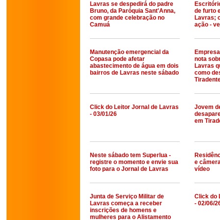
Lavras se despedirá do padre
Escritóri
Bruno, da Paróquia Sant'Anna,
de furto
com grande celebração no
Lavras; 
Camuá
ação - ve
Manutenção emergencial da
Empresa 
Copasa pode afetar
nota sob
abastecimento de água em dois
Lavras q
bairros de Lavras neste sábado
como de
Tiradent
Click do Leitor Jornal de Lavras
Jovem de
- 03/01/26
desapare
em Tirad
Neste sábado tem Superlua -
Residênc
registre o momento e envie sua
e câmera 
foto para o Jornal de Lavras
vídeo
Junta de Serviço Militar de
Click do 
Lavras começa a receber
- 02/06/2
inscrições de homens e
mulheres para o Alistamento