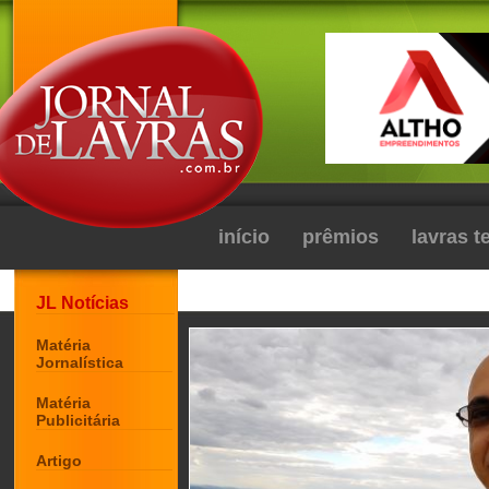
início
prêmios
lavras 
JL Notícias
Matéria
Jornalística
Matéria
Publicitária
Artigo