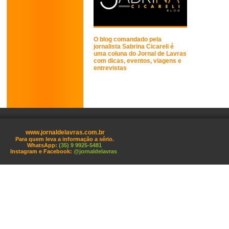
O blog comandado pela
jornalista Sabrina Cicareli é
uma coluna do Jornal de Lavras
com dicas, eventos, viagens e
entrevistas
www.jornaldelavras.com.br
Para quem leva a informação a sério.
WhatsApp:
(35) 9 9925-5481
Instagram e Facebook:
@jornaldelavras