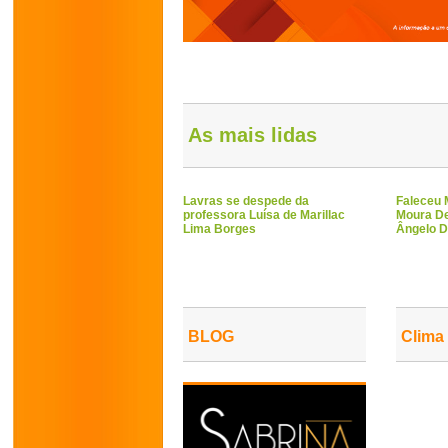
As mais lidas
Lavras se despede da
Faleceu 
professora Luísa de Marillac
Moura De
Lima Borges
Ângelo D
BLOG
Clima