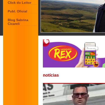
Click do Leitor
Publ. Oficial
Blog Sabrina
Cicareli
notícias