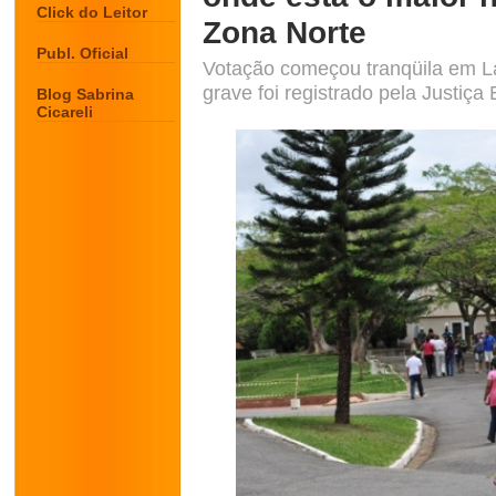
Click do Leitor
Zona Norte
Publ. Oficial
Votação começou tranqüila em L
grave foi registrado pela Justiça E
Blog Sabrina
Cicareli