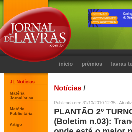
início
prêmios
lavras 
JL Notícias
Notícias
/
Matéria
Jornalística
Publicada em: 31/10/2010 12:35 - Atuali
Matéria
PLANTÃO 2º TURN
Publicitária
(Boletim n.03): Tr
Artigo
onde está o maior 