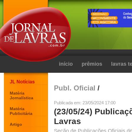
início
prêmios
lavras 
JL Notícias
Publ. Oficial
/
Matéria
Jornalística
Publicada em: 23/05/2024 17:00
Matéria
(23/05/24) Publicaç
Publicitária
Lavras
Artigo
Seção de Publicações Oficiais do 