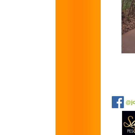
.
@jo