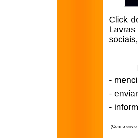
Click d
Lavras
sociais
- menci
- envi
- inform
(Com o envio 