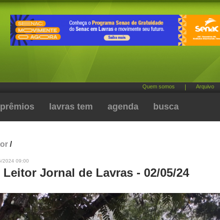
Quem somos
|
Arquivo
prêmios
lavras tem
agenda
busca
tor
/
5/2024 09:00
 Leitor Jornal de Lavras - 02/05/24