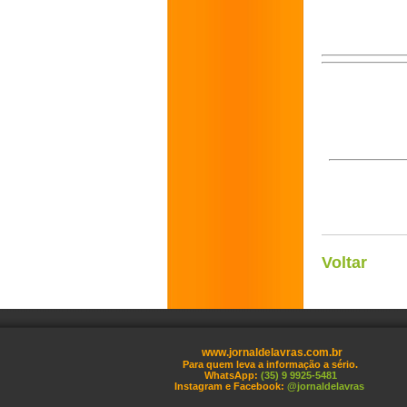
Voltar
www.jornaldelavras.com.br
Para quem leva a informação a sério.
WhatsApp:
(35) 9 9925-5481
Instagram e Facebook:
@jornaldelavras