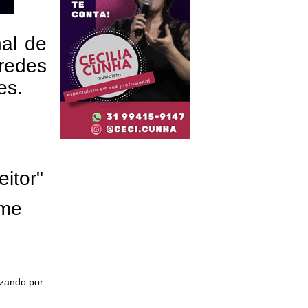
nal de
redes
res.
eitor"
ome
izando por