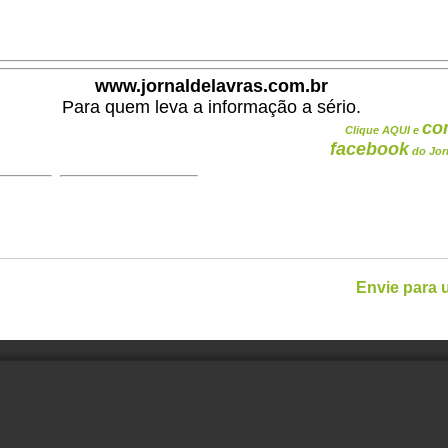
.
www.jornaldelavras.com.br
Para quem leva a informação a sério.
co
Clique AQUI e
facebook
do Jor
Envie para