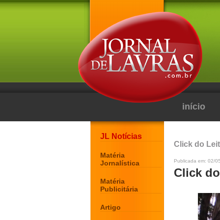
início
JL Notícias
Click do Lei
Matéria
Publicada em: 02/0
Jornalística
Click do
Matéria
Publicitária
Artigo