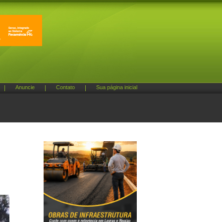
|
Anuncie
|
Contato
|
Sua página inicial