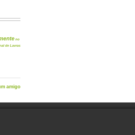
mente
no
nal de Lavras
 um amigo