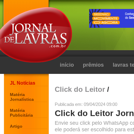
início
prêmios
lavras 
JL Notícias
Click do Leitor
/
Matéria
Jornalística
Publicada em: 09/04/2024 09:00
Matéria
Click do Leitor Jorn
Publicitária
Envie seu click pelo WhatsApp c
Artigo
ele poderá ser escolhido para est