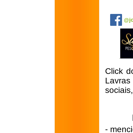
.
@jo
Click d
Lavras
sociais
- menci