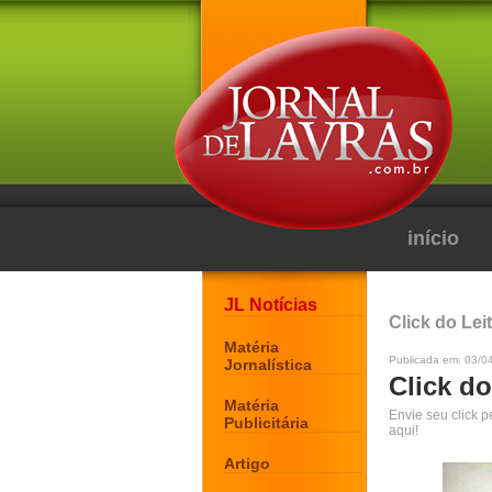
início
JL Notícias
Click do Lei
Matéria
Publicada em: 03/0
Jornalística
Click do
Matéria
Envie seu click 
Publicitária
aqui!
Artigo