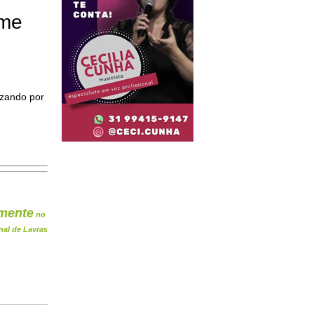
ome
izando por
mente
no
nal de Lavras