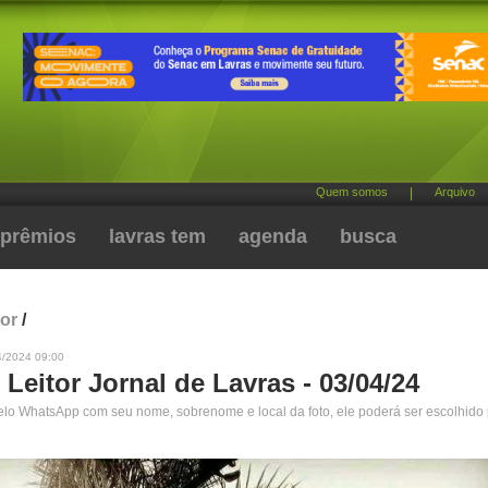
Quem somos
|
Arquivo
prêmios
lavras tem
agenda
busca
tor
/
4/2024 09:00
 Leitor Jornal de Lavras - 03/04/24
pelo WhatsApp com seu nome, sobrenome e local da foto, ele poderá ser escolhido 