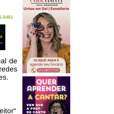
5.5481
nal de
redes
res.
eitor"