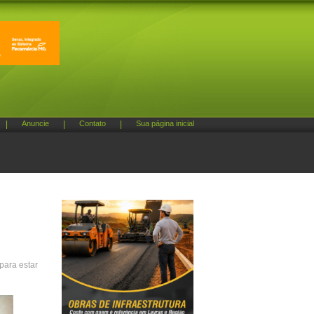
|
Anuncie
|
Contato
|
Sua página inicial
para estar