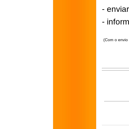
- envi
- inform
(Com o envio 