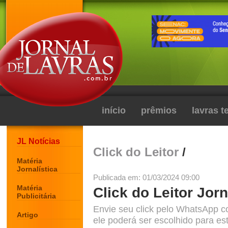
início
prêmios
lavras 
JL Notícias
Click do Leitor
/
Matéria
Jornalística
Publicada em: 01/03/2024 09:00
Matéria
Click do Leitor Jorn
Publicitária
Envie seu click pelo WhatsApp c
Artigo
ele poderá ser escolhido para est