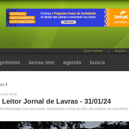
Quem somos
|
Arquivo
prêmios
lavras tem
agenda
busca
tor
/
1/2024 08:00
 Leitor Jornal de Lavras - 31/01/24
pelo WhatsApp com seu nome, sobrenome e local da foto, ele poderá ser escolhido 