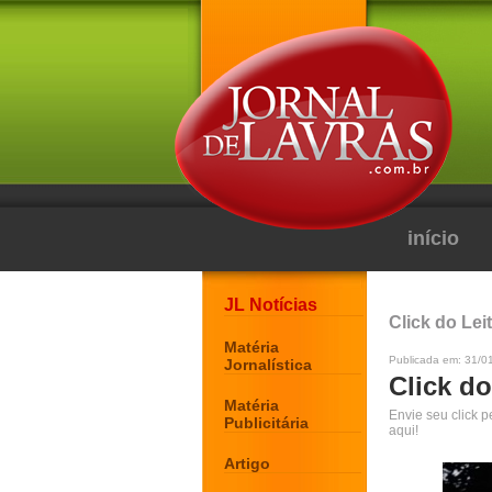
início
JL Notícias
Click do Lei
Matéria
Publicada em: 31/0
Jornalística
Click do
Matéria
Envie seu click 
Publicitária
aqui!
Artigo