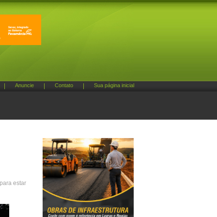
|
Anuncie
|
Contato
|
Sua página inicial
para estar