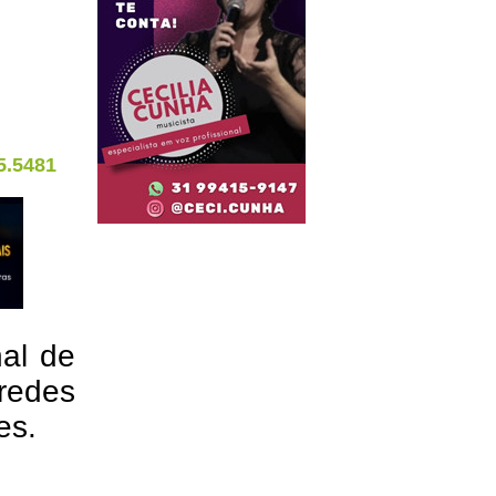
5.5481
nal de
redes
res.