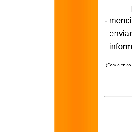
- menci
- envi
- inform
(Com o envio 