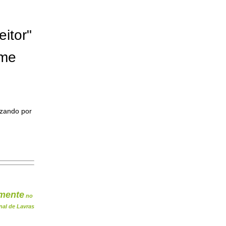
eitor"
ome
izando por
mente
no
nal de Lavras