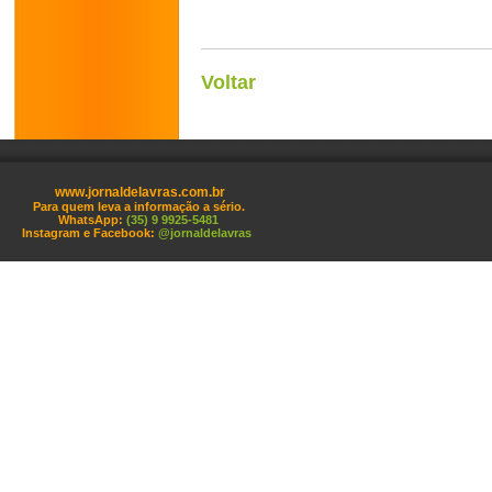
Voltar
www.jornaldelavras.com.br
Para quem leva a informação a sério.
WhatsApp:
(35) 9 9925-5481
Instagram e Facebook:
@jornaldelavras