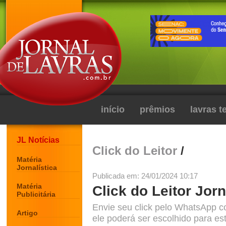
início
prêmios
lavras 
JL Notícias
Click do Leitor
/
Matéria
Jornalística
Publicada em: 24/01/2024 10:17
Matéria
Click do Leitor Jorn
Publicitária
Envie seu click pelo WhatsApp c
Artigo
ele poderá ser escolhido para est