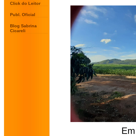
Click do Leitor
Publ. Oficial
Blog Sabrina
Cicareli
Em 