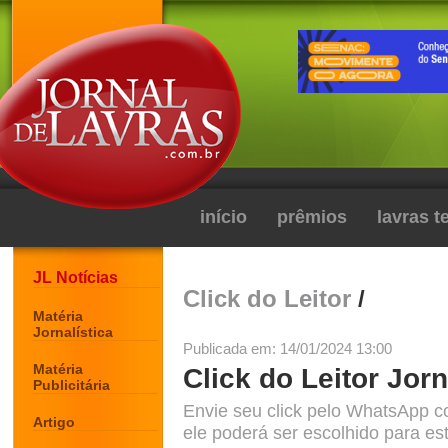
início
prêmios
lavras 
JL Notícias
Click do Leitor
/
Matéria
Jornalística
Publicada em: 14/01/2024 13:00
Matéria
Click do Leitor Jorn
Publicitária
Envie seu click pelo WhatsApp c
Artigo
ele poderá ser escolhido para est