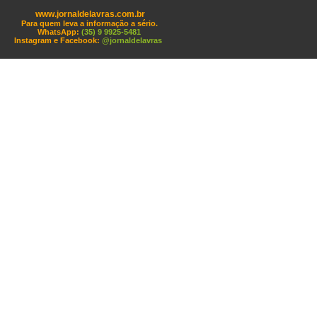
www.jornaldelavras.com.br
Para quem leva a informação a sério.
WhatsApp:
(35) 9 9925-5481
Instagram e Facebook:
@jornaldelavras