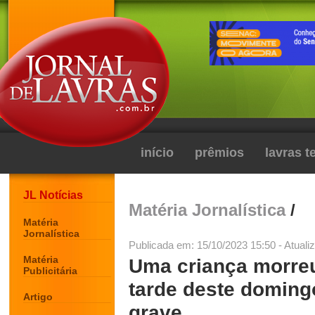
início
prêmios
lavras 
JL Notícias
Matéria Jornalística
/
Matéria
Jornalística
Publicada em: 15/10/2023 15:50 - Atuali
Matéria
Uma criança morreu
Publicitária
tarde deste doming
Artigo
grave