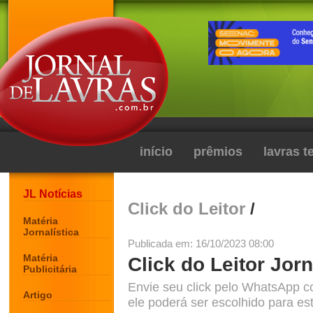
início
prêmios
lavras 
JL Notícias
Click do Leitor
/
Matéria
Jornalística
Publicada em: 16/10/2023 08:00
Matéria
Click do Leitor Jorn
Publicitária
Envie seu click pelo WhatsApp c
Artigo
ele poderá ser escolhido para est