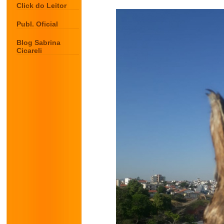
Click do Leitor
Publ. Oficial
Blog Sabrina
Cicareli