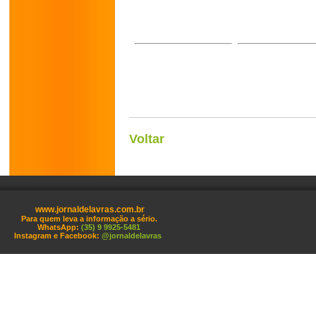
Voltar
www.jornaldelavras.com.br
Para quem leva a informação a sério.
WhatsApp:
(35) 9 9925-5481
Instagram e Facebook:
@jornaldelavras