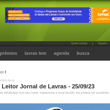
Quem somos
|
Arquivo
prêmios
lavras tem
agenda
busca
tor
/
9/2023 06:15
 Leitor Jornal de Lavras - 25/09/23
pelo WhatsApp com seu nome, sobrenome e local da foto, ele poderá ser escolhido 