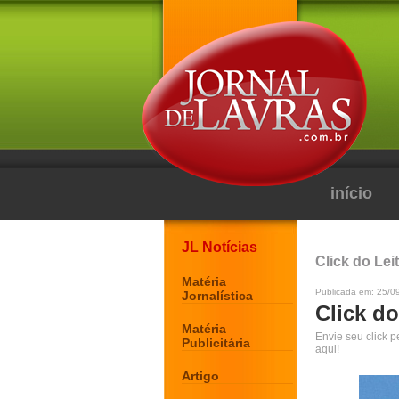
início
JL Notícias
Click do Lei
Matéria
Publicada em: 25/0
Jornalística
Click do
Matéria
Envie seu click 
Publicitária
aqui!
Artigo