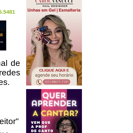
5.5481
nal de
redes
res.
eitor"