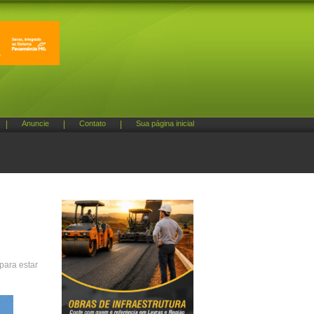
|
Anuncie
|
Contato
|
Sua página inicial
para estar