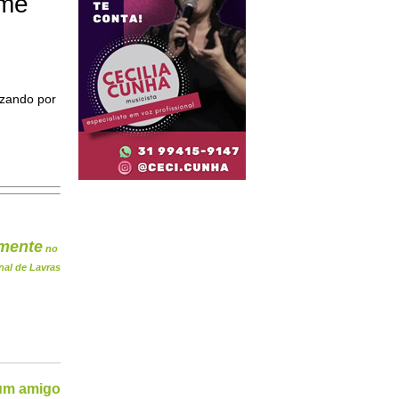
ome
izando por
mente
no
nal de Lavras
 um amigo