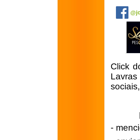
.
@jo
Click d
Lavras
sociais
- menci