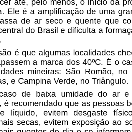
cer até, pelo menos, o início da p
. Ele é a amplificação de uma gra
massa de ar seco e quente que co
central do Brasil e dificulta a forma
.
isão é que algumas localidades ch
rapassem a marca dos 40ºC. É o ca
idades mineiras: São Romão, no 
s, e Campina Verde, no Triângulo.
caso de baixa umidade do ar e 
o, é recomendado que as pessoas 
te líquido, evitem desgaste físic
mais secas, evitem exposição ao s
mais quentes do dia e se informem