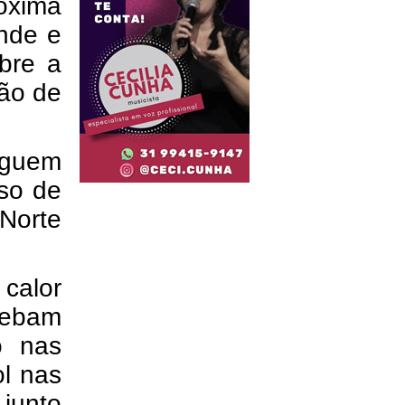
róxima
nde e
bre a
ção de
eguem
so de
Norte
calor
bebam
o nas
ol nas
 junto