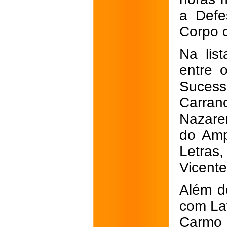
a Defe
Corpo d
Na lis
entre 
Sucess
Carranc
Nazare
do Amp
Letras
Vicente
Além de
com Lav
Carmo 