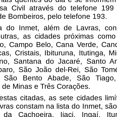
sa Civil através do telefone 199
e Bombeiros, pelo telefone 193.
ta do Inmet, além de Lavras, con
outras, as cidades próximas com
o, Campo Belo, Cana Verde, Cand
as, Cristais, Ibituruna, Itutinga, Mi
no, Santana do Jacaré, Santo An
aro, São João del-Rei, São Tom
, São Bento Abade, São Tiago
 de Minas e Três Corações.
stas citadas, as sete cidades limí
ras constam na lista do Inmet, são
da Cachoeira, Ijaci, Ingaí, Itum