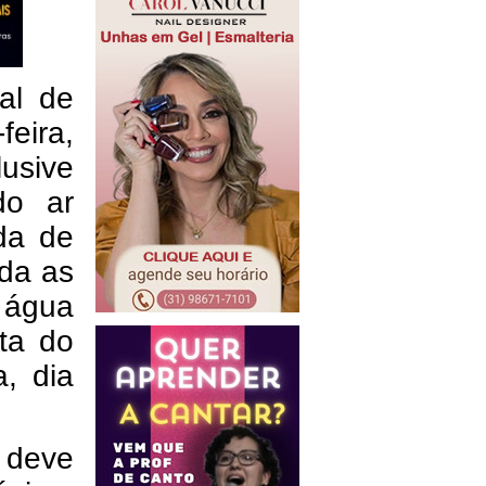
al de
feira,
lusive
do ar
da de
ada as
e água
ta do
a, dia
 deve