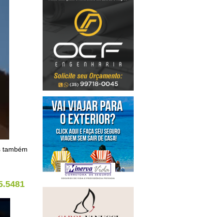
os também
5.5481