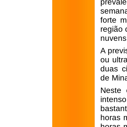
prevale
semana
forte 
região 
nuvens
A prev
ou ult
duas c
de Mina
Neste 
intens
bastan
horas 
horas 