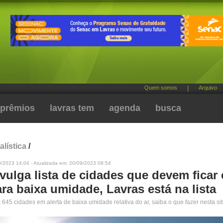
Quem somos
|
Arquivo
prêmios
lavras tem
agenda
busca
alística
/
9/2023 14:04 - Atualizada em: 20/09/2023 08:54
vulga lista de cidades que devem ficar
ara baixa umidade, Lavras está na lista
645 cidades em alerta de baixa umidade relativa do ar, saiba o que fazer nesta si