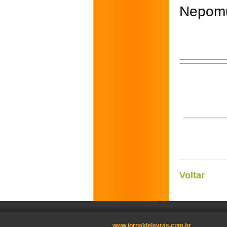
Nepomu
Voltar
www.jornaldelavras.com.br