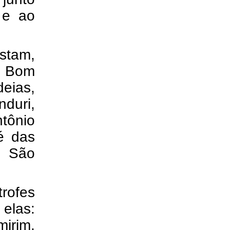
 e ao
stam,
o Bom
eias,
nduri,
tônio
é das
, São
trofes
 elas:
irim,