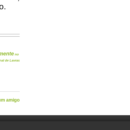
o.
mente
no
nal de Lavras
 um amigo