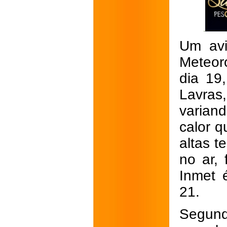
Um avi
Meteoro
dia 19,
Lavras
varian
calor q
altas t
no ar,
Inmet é
21.
Segund