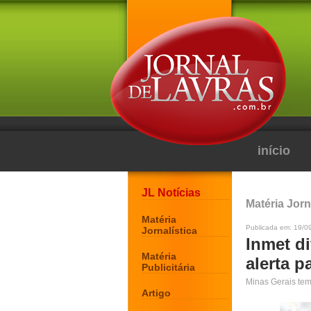
início
JL Notícias
Matéria Jorn
Matéria
Publicada em: 19/0
Jornalística
Inmet di
Matéria
alerta p
Publicitária
Minas Gerais tem 
Artigo