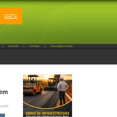
|
Anuncie
|
Contato
|
Sua página inicial
 em
tuação