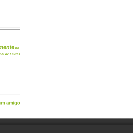
mente
no
nal de Lavras
 um amigo