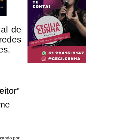
nal de
redes
res.
eitor"
ome
izando por