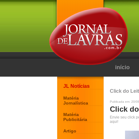
início
JL Notícias
Click do Lei
Matéria
Publicada em: 20/0
Jornalística
Click do
Matéria
Envie seu click 
Publicitária
aqui!
Artigo