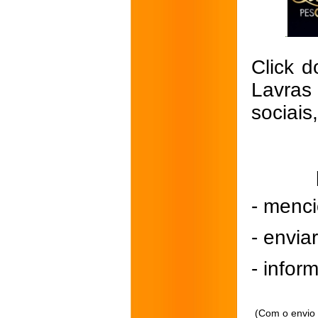
Click d
Lavras
sociais
- menci
- envi
- inform
(Com o envio 