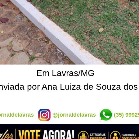
Em Lavras/MG
nviada por Ana Luiza de Souza dos
rnaldelavras
@jornaldelavras
(35) 9992