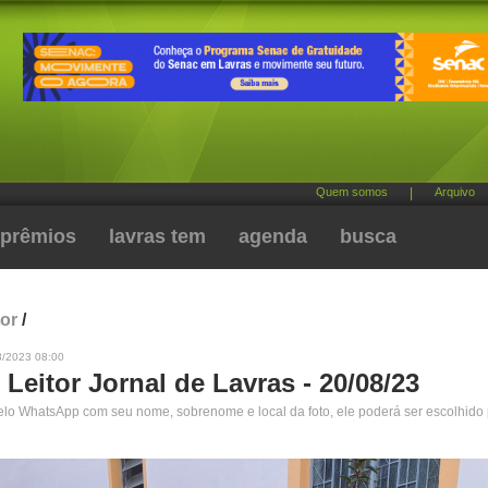
Quem somos
|
Arquivo
prêmios
lavras tem
agenda
busca
tor
/
8/2023 08:00
 Leitor Jornal de Lavras - 20/08/23
pelo WhatsApp com seu nome, sobrenome e local da foto, ele poderá ser escolhido 