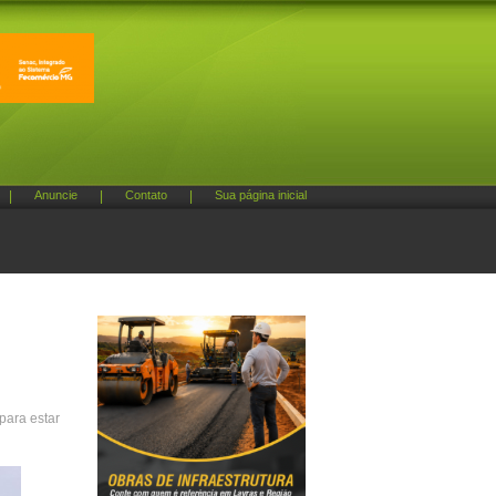
|
Anuncie
|
Contato
|
Sua página inicial
para estar