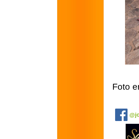
Foto e
.
@jo