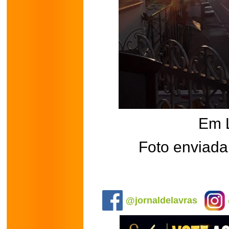
Em 
Foto enviada
.
@jornaldelavras