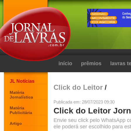
início
prêmios
lavras 
JL Notícias
Click do Leitor
/
Matéria
Jornalística
Publicada em: 28/07/2023 09:30
Matéria
Click do Leitor Jorn
Publicitária
Envie seu click pelo WhatsApp c
Artigo
ele poderá ser escolhido para est