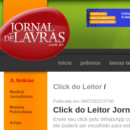
início
prêmios
lavras 
JL Notícias
Click do Leitor
/
Matéria
Jornalística
Publicada em: 04/07/2023 07:00
Matéria
Click do Leitor Jorn
Publicitária
Envie seu click pelo WhatsApp c
Artigo
ele poderá ser escolhido para est