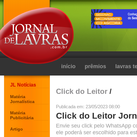
início
prêmios
lavras 
JL Notícias
Click do Leitor
/
Matéria
Jornalística
Publicada em: 23/05/2023 08:00
Matéria
Click do Leitor Jorn
Publicitária
Envie seu click pelo WhatsApp c
Artigo
ele poderá ser escolhido para est