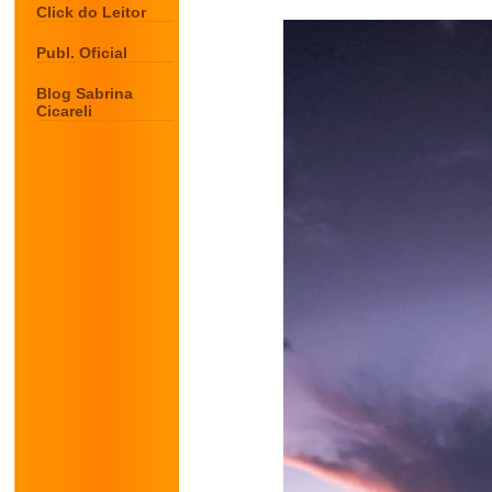
Click do Leitor
Publ. Oficial
Blog Sabrina
Cicareli