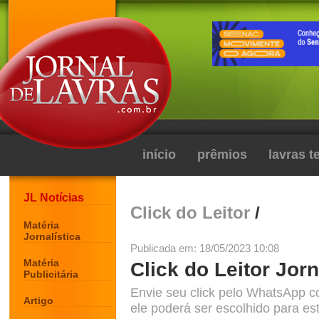
início
prêmios
lavras 
JL Notícias
Click do Leitor
/
Matéria
Jornalística
Publicada em: 18/05/2023 10:08
Matéria
Click do Leitor Jorn
Publicitária
Envie seu click pelo WhatsApp c
Artigo
ele poderá ser escolhido para est