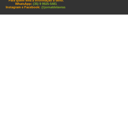
Para quem leva a informação a sério.
WhatsApp:
(35) 9 9925-5481
Instagram e Facebook:
@jornaldelavras