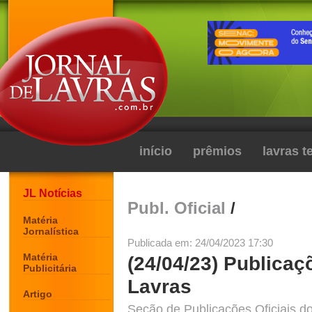
início
prêmios
lavras 
JL Notícias
Publ. Oficial
/
Matéria
Jornalística
Publicada em: 24/04/2023 17:30
Matéria
(24/04/23) Publicaç
Publicitária
Lavras
Artigo
Seção de Publicações Oficiais do 