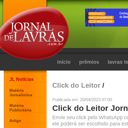
início
prêmios
lavras 
JL Notícias
Click do Leitor
/
Matéria
Jornalística
Publicada em: 20/04/2023 07:00
Matéria
Click do Leitor Jorn
Publicitária
Envie seu click pelo WhatsApp c
Artigo
ele poderá ser escolhido para est