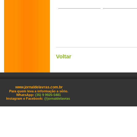
Voltar
www.jornaldelavras.com.br
Para quem leva a informação a sério.
WhatsApp:
(35) 9 9925-5481
Instagram e Facebook:
@jornaldelavras