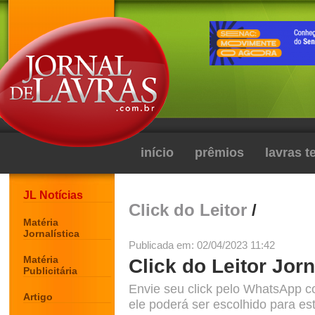
início
prêmios
lavras 
JL Notícias
Click do Leitor
/
Matéria
Jornalística
Publicada em: 02/04/2023 11:42
Matéria
Click do Leitor Jor
Publicitária
Envie seu click pelo WhatsApp c
Artigo
ele poderá ser escolhido para est