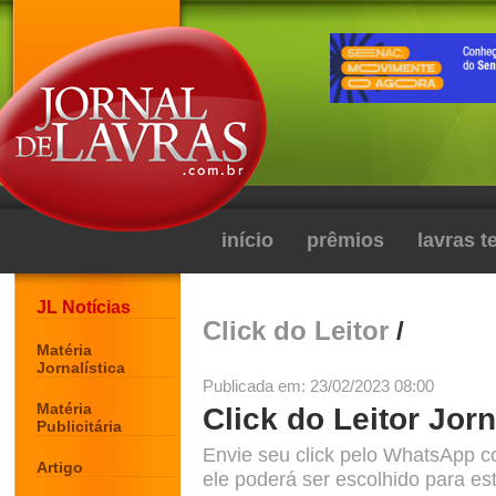
início
prêmios
lavras 
JL Notícias
Click do Leitor
/
Matéria
Jornalística
Publicada em: 23/02/2023 08:00
Matéria
Click do Leitor Jorn
Publicitária
Envie seu click pelo WhatsApp c
Artigo
ele poderá ser escolhido para est