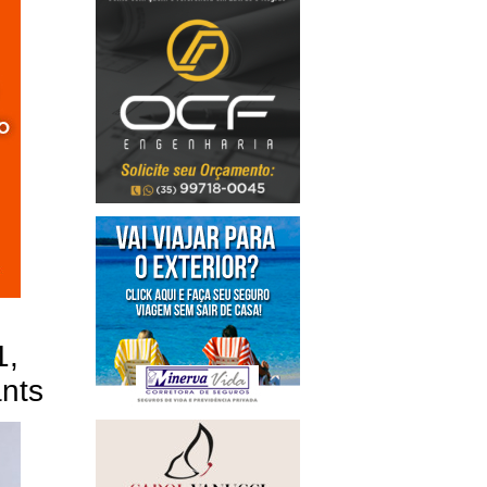
1,
nts