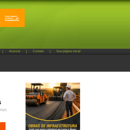
|
Anuncie
|
Contato
|
Sua página inicial
s
anço,