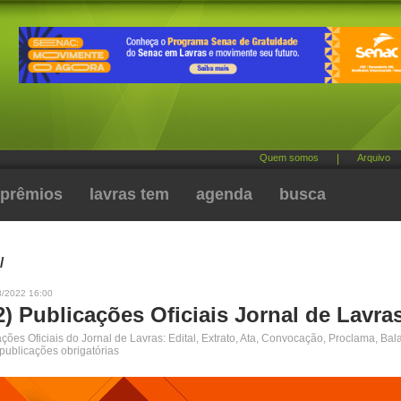
Quem somos
|
Arquivo
prêmios
lavras tem
agenda
busca
/
8/2022 16:00
2) Publicações Oficiais Jornal de Lavra
ões Oficiais do Jornal de Lavras: Edital, Extrato, Ata, Convocação, Proclama, Bal
 publicações obrigatórias