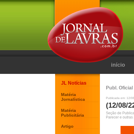
início
JL Notícias
Publ. Oficial
Matéria
Publicada em: 12/0
Jornalística
(12/08/2
Matéria
Seção de Publicaç
Publicitária
Parecer e outras
Artigo