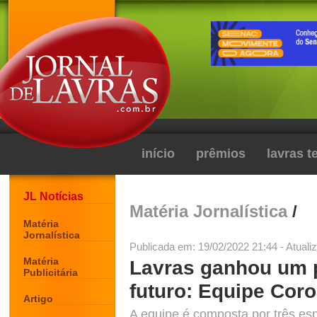
início
prêmios
lavras 
JL Notícias
Matéria Jornalística
/
Matéria
Jornalística
Publicada em: 19/02/2022 21:44 - Atuali
Matéria
Lavras ganhou um p
Publicitária
futuro: Equipe Cor
Artigo
A equipe é composta por três esp