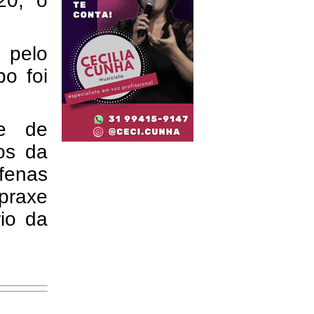
20, o
 pelo
o foi
de de
os da
lfenas
 praxe
rio da