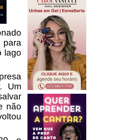
onado
 para
 lago
presa
r. Um
alvar
e não
voltou