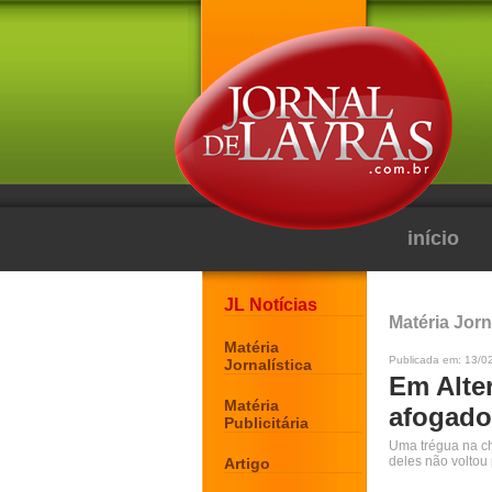
início
JL Notícias
Matéria Jorn
Matéria
Publicada em: 13/02
Jornalística
Em Alte
Matéria
afogado
Publicitária
Uma trégua na ch
deles não voltou
Artigo