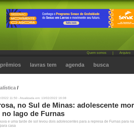
Quem somos
|
Arquivo
prêmios
lavras tem
agenda
busca
alística
/
/2022 11:50 - Atualizada em: 13/02/2022 16:08
rosa, no Sul de Minas: adolescente mor
 no lago de Furnas
uva e uma tarde de sol levou dois adolescentes para a represa de Furnas para n
 para casa