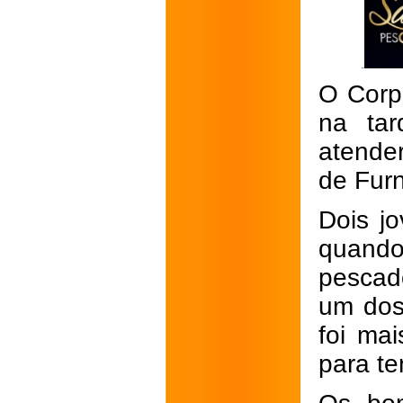
O Corp
na tar
atende
de Furn
Dois j
quand
pescad
um dos
foi mai
para te