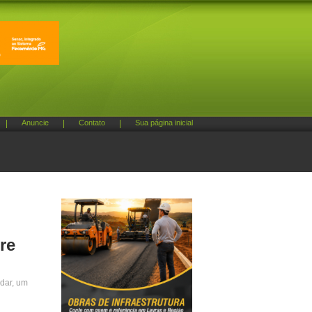
|
Anuncie
|
Contato
|
Sua página inicial
re
adar, um