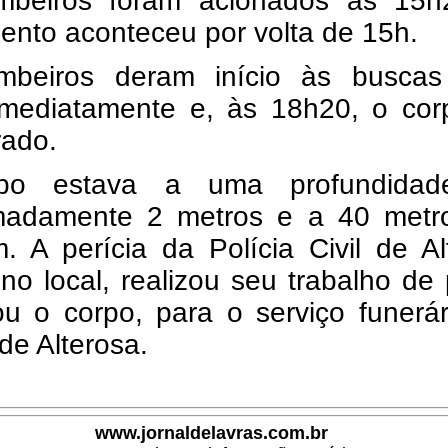
beiros foram acionados às 15h
ento aconteceu por volta de 15h.
beiros deram início às buscas
imediatamente e, às 18h20, o corp
rado.
po estava a uma profundida
madamente 2 metros e a 40 metr
. A perícia da Polícia Civil de A
no local, realizou seu trabalho de
ou o corpo, para o serviço funerá
de Alterosa.
www.jornaldelavras.com.br