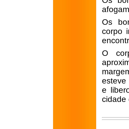
Os bom
afogam
Os bom
corpo 
encont
O cor
aproxi
margem
esteve 
e liber
cidade 