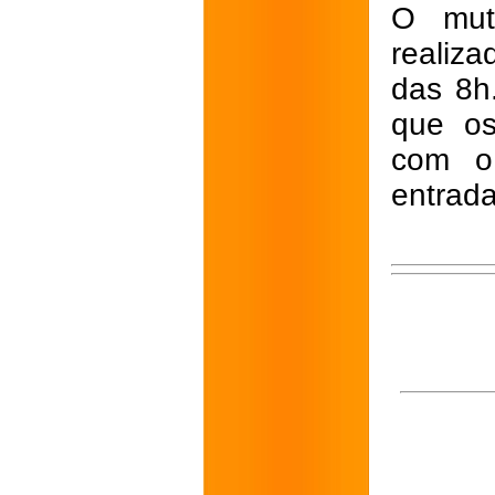
O muti
realiza
das 8h
que os
com o 
entrada