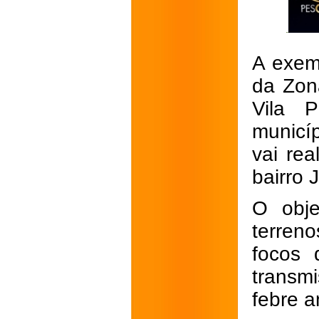
A exemp
da Zon
Vila 
municíp
vai re
bairro 
O obje
terren
focos 
transm
febre a