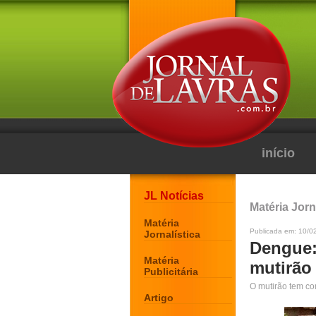
início
JL Notícias
Matéria Jorn
Matéria
Publicada em: 10/0
Jornalística
Dengue: 
Matéria
mutirão
Publicitária
O mutirão tem co
Artigo