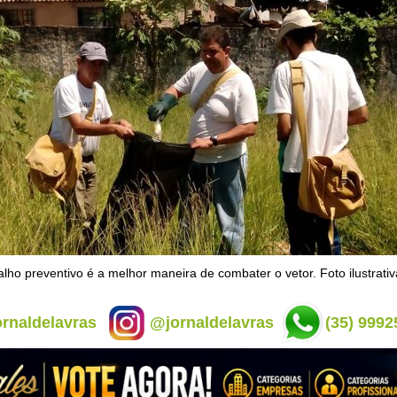
lho preventivo é a melhor maneira de combater o vetor. Foto ilustrativ
rnaldelavras
@jornaldelavras
(35) 9992