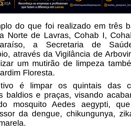
lo do que foi realizado em três b
a Norte de Lavras, Cohab I, Cohab
Paraíso, a Secretaria de Saú
io, através da Vigilância de Arbovi
alizar um mutirão de limpeza tamb
Jardim Floresta.
tivo é limpar os quintais das c
os baldios e praças, visando acab
do mosquito Aedes aegypti, qu
issor da dengue, chikungunya, zik
marela.