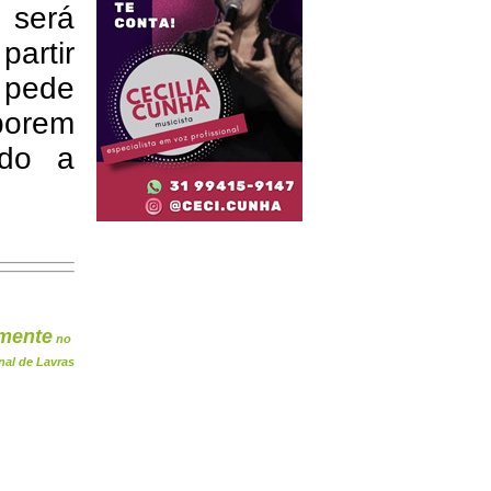
 será
partir
 pede
borem
ndo a
mente
no
nal de Lavras