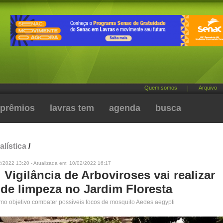
Quem somos
|
Arquivo
prêmios
lavras tem
agenda
busca
alística
/
2/2022 13:20 - Atualizada em: 10/02/2022 16:17
Vigilância de Arboviroses vai realizar
 de limpeza no Jardim Floresta
mo objetivo combater possíveis focos de mosquito Aedes aegypti