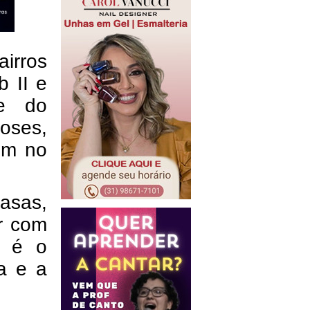
airros
 II e
de do
roses,
ém no
asas,
ar com
e é o
a e a