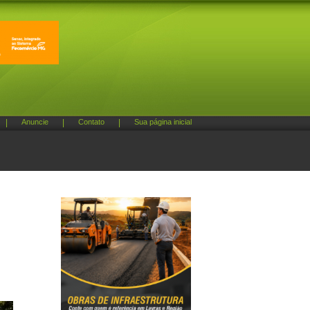
|
Anuncie
|
Contato
|
Sua página inicial