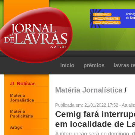
início
prêmios
lavras 
JL Notícias
Matéria Jornalística
/
Matéria
Jornalística
Publicada em: 21/01/2022 17:52 - Atuali
Matéria
Cemig fará interrup
Publicitária
em localidade de L
Artigo
A interrupção será no domingo, d