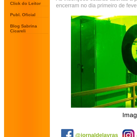
Click do Leitor
encerram no dia primeiro de feve
Publ. Oficial
Blog Sabrina
Cicareli
Imag
.
@jornaldelavras