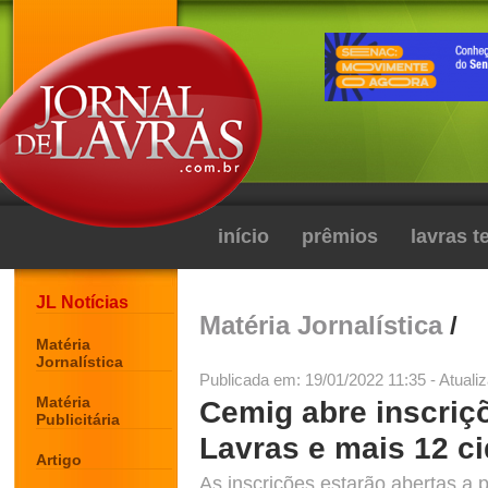
início
prêmios
lavras 
JL Notícias
Matéria Jornalística
/
Matéria
Jornalística
Publicada em: 19/01/2022 11:35 - Atuali
Matéria
Cemig abre inscriç
Publicitária
Lavras e mais 12 c
Artigo
As inscrições estarão abertas a pa