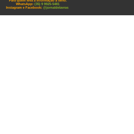
Para quem leva a informação a sério.
WhatsApp:
(35) 9 9925-5481
Instagram e Facebook:
@jornaldelavras