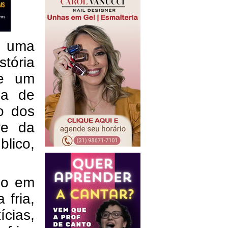
, uma
stória
e um
sa de
o dos
ve da
lico,
do em
fria,
cias,