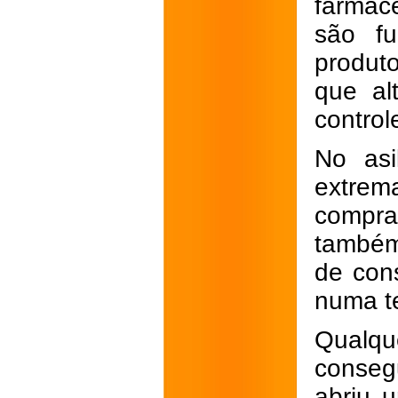
farmac
são fu
produt
que al
control
No asi
extrem
compra
também
de con
numa t
Qualq
consegu
abriu 