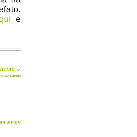
efato.
qui
e
mente
no
nal de Lavras
 um amigo