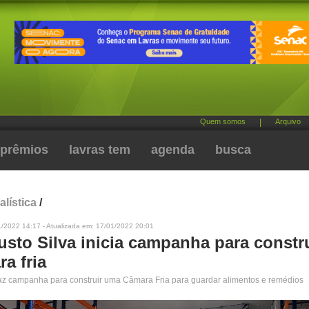
Quem somos
|
Arquivo
prêmios
lavras tem
agenda
busca
alística
/
1/2022 14:17 - Atualizada em: 17/01/2022 20:01
usto Silva inicia campanha para const
a fria
faz campanha para construir uma Câmara Fria para guardar alimentos e remédios