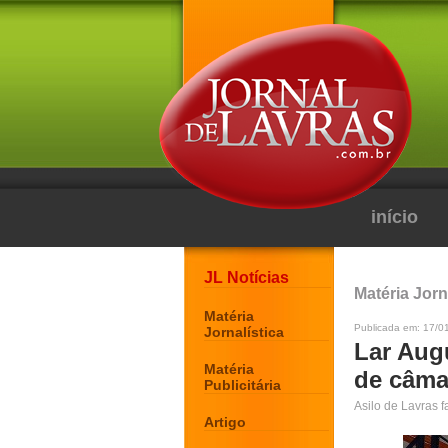
início
JL Notícias
Matéria Jorn
Matéria
Publicada em: 17/0
Jornalística
Lar Aug
Matéria
de câmar
Publicitária
Asilo de Lavras 
Artigo