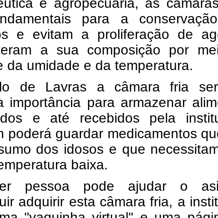
êutica e agropecuária, as câmaras
ndamentais para a conservaçã
os e evitam a proliferação de ag
teram a sua composição por me
e da umidade e da temperatura.
lo de Lavras a câmara fria se
a importância para armazenar alim
dos e até recebidos pela institu
 poderá guardar medicamentos qu
sumo dos idosos e que necessitam 
emperatura baixa.
uer pessoa pode ajudar o as
ir adquirir esta câmara fria, a insti
uma "vaquinha virtual" e uma pági