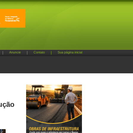
|
Anuncie
|
Contato
|
Sua página inicial
rução