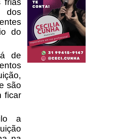
 frias
o dos
entes
io do
rá de
entos
ição,
e são
ficar
ilo a
tuição
na na