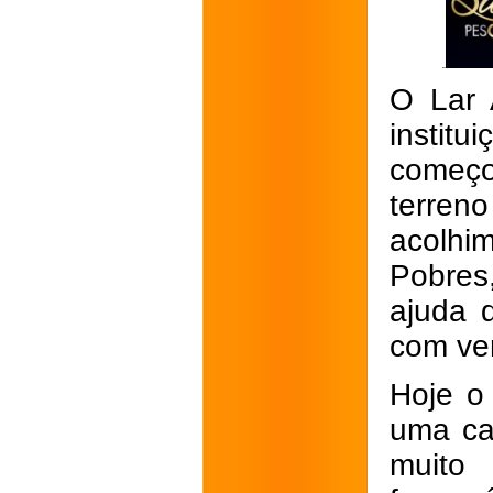
O Lar 
institu
começ
terren
acolhi
Pobres
ajuda 
com ve
Hoje o
uma ca
muito 