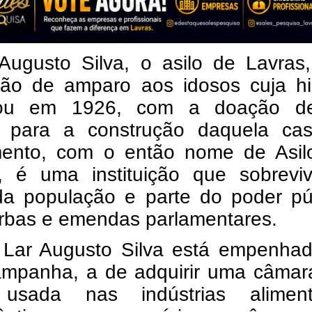
Augusto Silva, o asilo de Lavras
ição de amparo aos idosos cuja hi
ou em 1926, com a doação d
o para a construção daquela ca
mento, com o então nome de Asil
, é uma instituição que sobrevi
da população e parte do poder púb
rbas e emendas parlamentares.
 Lar Augusto Silva está empenha
mpanha, a de adquirir uma câmara 
usada nas indústrias alimentí