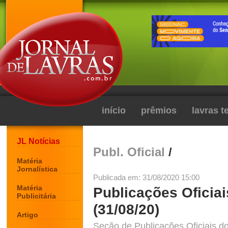
início
prêmios
lavras 
JL Notícias
Publ. Oficial
/
Matéria
Jornalística
Publicada em: 31/08/2020 15:00
Matéria
Publicações Oficiai
Publicitária
(31/08/20)
Artigo
Seção de Publicações Oficiais do 