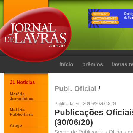
início
prêmios
lavras 
JL Notícias
Publ. Oficial
/
Matéria
Jornalística
Publicada em: 30/06/2020 18:34
Matéria
Publicações Oficiai
Publicitária
(30/06/20)
Artigo
Seção de Publicações Oficiais do 