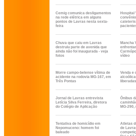
Cemig comunica desligamentos
Hospital 
na rede elétrica em alguns
convênio
pontos de Lavras nesta sexta-
cateteri
feira
paciente
Chuva que caiu em Lavras
Mancha V
destruiu parte de avenida que
enfrenta
ainda não foi inaugurada - veja
Carmópol
fotos
vídeo
Morre campo-belense vítima de
Venda e 
acidente na rodovia MG-167, em
alcoólic
Três Pontas
liberadas
Jornal de Lavras entrevista
Ônibus d
Letícia Silva Ferreira, diretora
caminhão
do Colégio de Aplicação
MG-290, 
Tentativa de homicídio em
Atletas 
Nepomuceno: homem foi
de Lavra
baleado
competiç