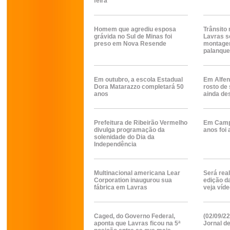
feira
Homem que agrediu esposa
Trânsito 
grávida no Sul de Minas foi
Lavras s
preso em Nova Resende
montagem
palanque
Em outubro, a escola Estadual
Em Alfen
Dora Matarazzo completará 50
rosto de
anos
ainda de
Prefeitura de Ribeirão Vermelho
Em Campo
divulga programação da
anos foi
solenidade do Dia da
Independência
Multinacional americana Lear
Será real
Corporation inaugurou sua
edição d
fábrica em Lavras
veja víd
Caged, do Governo Federal,
(02/09/22
aponta que Lavras ficou na 5ª
Jornal d