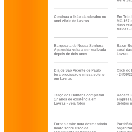
Rei e Sã
Continua o lixão clandestino no
Em Três 
anel viário de Lavras
MG-167 d
duas cri
feridas -
Barqueata de Nossa Senhora
Bazar Be
Aparecida volta a ser realizada
coral da
depois de dois anos
Lavras
Dia de São Vicente de Paulo
Click do 
terá procissão e missa solene
- 24/09/2
em Lavras
Terço dos Homens completou
Receita F
17 anos de existência em
empresas
Lavras - veja fotos
débitos 
Furnas emite nota desmentindo
Partidár
boato sobre risco de
organiza