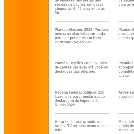
de eleitores nas portas das
candidat
seções de Lavras, um casal
concorre
chegou às 6h45 para votar às
8h
Plantão Eleições 2022: Perdões
Plantão 
teve urna eletrônica sorteada
ano, Lavr
para ser periciada em Belo
a mais q
Horizonte - veja vídeo
Plantão Eleições 2022: o Jornal
Plantão 
de Lavras vai levar até você os
acompanh
destaques das eleições
completa
Lavras
Receita Federal notificou 210
Aniversá
lavrenses para regularização
show com
declaração de Imposto de
Renda 2022
Horário eleitoral gratuito em
Ministéri
rádio e TV termina nesta quinta-
venda de
feira
Minas Ge