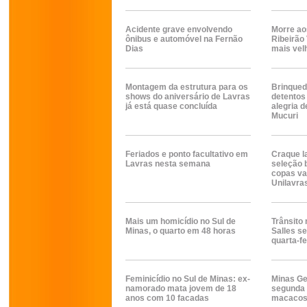
Acidente grave envolvendo
Morre ao
ônibus e automóvel na Fernão
Ribeirão
Dias
mais vel
Montagem da estrutura para os
Brinqued
shows do aniversário de Lavras
detentos
já está quase concluída
alegria d
Mucuri
Feriados e ponto facultativo em
Craque l
Lavras nesta semana
seleção 
copas vai
Unilavra
Mais um homicídio no Sul de
Trânsito
Minas, o quarto em 48 horas
Salles s
quarta-fe
Feminicídio no Sul de Minas: ex-
Minas Ge
namorado mata jovem de 18
segunda 
anos com 10 facadas
macacos,