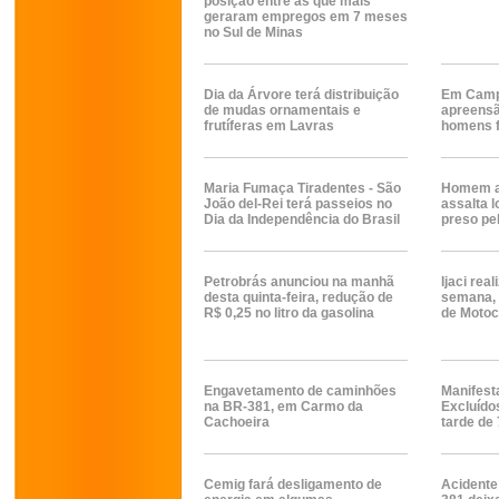
posição entre as que mais
geraram empregos em 7 meses
no Sul de Minas
Dia da Árvore terá distribuição
Em Campo
de mudas ornamentais e
apreensã
frutíferas em Lavras
homens 
Maria Fumaça Tiradentes - São
Homem a
João del-Rei terá passeios no
assalta 
Dia da Independência do Brasil
preso pe
Petrobrás anunciou na manhã
Ijaci real
desta quinta-feira, redução de
semana, 
R$ 0,25 no litro da gasolina
de Motoci
Engavetamento de caminhões
Manifest
na BR-381, em Carmo da
Excluído
Cachoeira
tarde de
Cemig fará desligamento de
Acidente