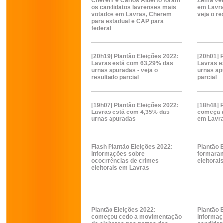
Cherem e Carlos Alberto foram
Zema ven
os candidatos lavrenses mais
em Lavra
votados em Lavras, Cherem
veja o re
para estadual e CAP para
federal
[20h19] Plantão Eleições 2022:
[20h01] 
Lavras está com 63,29% das
Lavras e
urnas apuradas - veja o
urnas ap
resultado parcial
parcial
[19h07] Plantão Eleições 2022:
[18h48] 
Lavras está com 4,35% das
começa a
urnas apuradas
em Lavr
Flash Plantão Eleições 2022:
Plantão E
Informações sobre
formaram
ococrrências de crimes
eleitora
eleitorais em Lavras
Plantão Eleições 2022:
Plantão 
começou cedo a movimentação
informaç