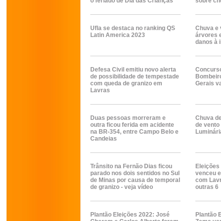
o feriado de Dia das Crianças
sobre ch
Ufla se destaca no ranking QS
Chuva e 
Latin America 2023
árvores 
danos à i
Defesa Civil emitiu novo alerta
Concurso
de possibilidade de tempestade
Bombeiro
com queda de granizo em
Gerais v
Lavras
Duas pessoas morreram e
Chuva de
outra ficou ferida em acidente
de vento
na BR-354, entre Campo Belo e
Luminária
Candeias
Trânsito na Fernão Dias ficou
Eleições
parado nos dois sentidos no Sul
venceu e
de Minas por causa de temporal
com Lavr
de granizo - veja vídeo
outras 6
Plantão Eleições 2022: José
Plantão 