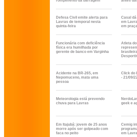
rompimento da barragem
antes da
Defesa Civil emite alerta para
Casal dá
Lavras de temporal nesta
em Lavra
quinta-feira
em praça
Funcionária com deficiência
Atleta do
física era humilhada por
represen
gerente de banco em Varginha
brasilei
Desporti
Acidente na BR-265, em
Click do 
Nepomuceno, mata uma
- 21/09/2
pessoa
Meteorologia está prevendo
NerdoLav
chuva para Lavras
geek e ag
Em Itajubá: jovem de 25 anos
Cemig in
morre após ser golpeado com
programa
faca no peito
em Lavr