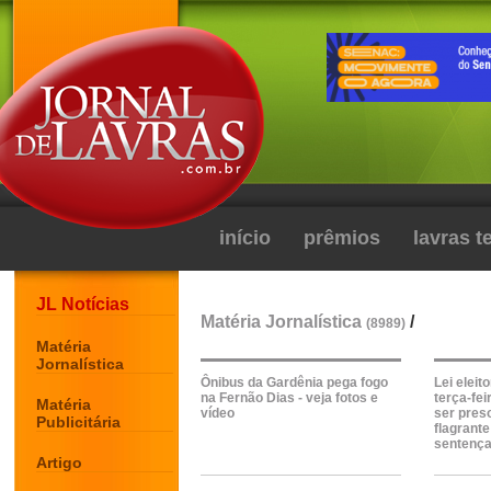
início
prêmios
lavras 
JL Notícias
Matéria Jornalística
/
(8989)
Matéria
Jornalística
Ônibus da Gardênia pega fogo
Lei eleito
na Fernão Dias - veja fotos e
terça-fei
Matéria
vídeo
ser pres
Publicitária
flagrant
sentenç
Artigo