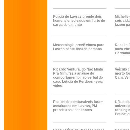
Polícia de Lavras prende dois
Michelle
homens envolvidos em furto de
seis cid
carga de cimento
fazem pa
Meteorologia prevê chuva para
Receita 
Lavras neste final de semana
nova che
Carvalho
Ricardo Ventura, do Não Minta
Veículo 
Pra Mim, fez a análise do
morto fo
comportamento não verbal do
Cana Ver
caso Letícia de Perdões - veja
vídeo
Postos de combustíveis foram
Ufla sob
assaltados em Lavras, PM
universi
prendeu os assaltantes
ranking 
Educatio