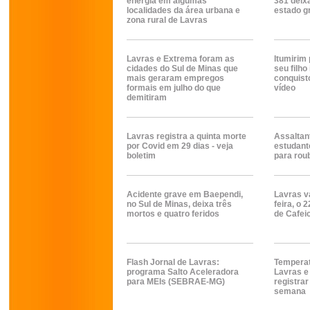
energia em algumas
381 deix
localidades da área urbana e
estado g
zona rural de Lavras
Lavras e Extrema foram as
Itumirim
cidades do Sul de Minas que
seu filho
mais geraram empregos
conquist
formais em julho do que
vídeo
demitiram
Lavras registra a quinta morte
Assalta
por Covid em 29 dias - veja
estudant
boletim
para roub
Acidente grave em Baependi,
Lavras va
no Sul de Minas, deixa três
feira, o 
mortos e quatro feridos
de Cafei
Flash Jornal de Lavras:
Temperat
programa Salto Aceleradora
Lavras 
para MEIs (SEBRAE-MG)
registrar
semana