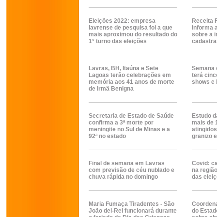
Eleições 2022: empresa
Receita 
lavrense de pesquisa foi a que
informa 
mais aproximou do resultado do
sobre a 
1° turno das eleições
cadastr
Lavras, BH, Itaúna e Sete
Semana d
Lagoas terão celebrações em
terá cinc
memória aos 41 anos de morte
shows e 
de Irmã Benigna
Secretaria de Estado de Saúde
Estudo d
confirma a 3ª morte por
mais de 
meningite no Sul de Minas e a
atingido
92ª no estado
granizo
Final de semana em Lavras
Covid: 
com previsão de céu nublado e
na regiã
chuva rápida no domingo
das elei
Maria Fumaça Tiradentes - São
Coordena
João del-Rei funcionará durante
do Estado