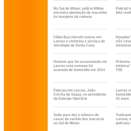
No Sul de Minas: polícia Militar
Policial 
encontra plantação de maconha
blitz rea
às margens da rodovia
Fábio Baccheretti esteve em
Hospital 
Lavras e vistoriou o serviço de
três cir
oncologia da Santa Casa
invasiva
Homem que foi assassinado em
Primeir
Lavras esta semana foi
eleitora
acusado de homicídio em 2014
TSE
Faleceu em Lavras, João
Lavras r
Corrêa de Souza, ex-presidente
homicídio
da Euterpe Operária
41 anos
Sobe para dez o número de
Traficant
casos da varíola dos macacos
carona, m
no Sul de Minas
policiais