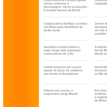
Caso Letícia de Perdões ganha
Caminha
novos contornos e
realizad
personagem: ela fez acusações
à modelo famosa do Brasil
Copasa alerta famílias carentes
Jovem de
em Minas para benefícios da
desapare
tarifa social
em site d
suspeita
Gasolina e etanol voltam a
Acidente
subir, foram dois aumentos
Sul de Mi
consecutivos de 1,8%
desde se
Ladrão foi preso em Lavras
Homicíd
depois de furtar 52 celulares
foi morto
em evento no Expolavras
no IML d
Faleceu em Lavras, o
Em Conce
empresário Jorge Maciel
acidente 
o segund
de Minas