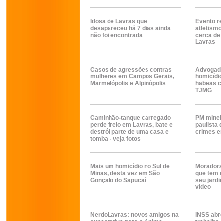
Idosa de Lavras que
Evento re
desapareceu há 7 dias ainda
atletism
não foi encontrada
cerca de
Lavras
Casos de agressões contras
Advogad
mulheres em Campos Gerais,
homicídi
Marmelópolis e Alpinópolis
habeas c
TJMG
Caminhão-tanque carregado
PM minei
perde freio em Lavras, bate e
paulista
destrói parte de uma casa e
crimes e
tomba - veja fotos
Mais um homicídio no Sul de
Moradora
Minas, desta vez em São
que tem 
Gonçalo do Sapucaí
seu jardi
vídeo
NerdoLavras: novos amigos na
INSS abr