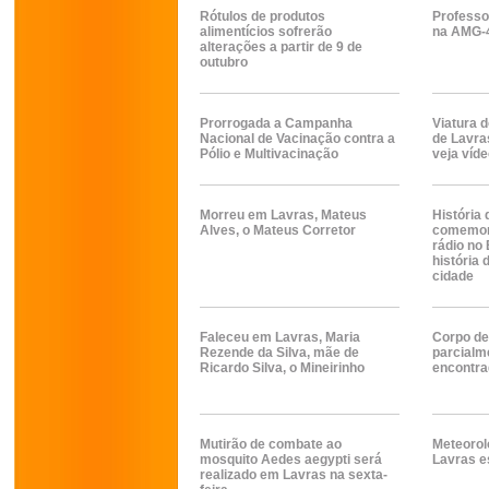
Rótulos de produtos
Professo
alimentícios sofrerão
na AMG-
alterações a partir de 9 de
outubro
Prorrogada a Campanha
Viatura 
Nacional de Vacinação contra a
de Lavra
Pólio e Multivacinação
veja víd
Morreu em Lavras, Mateus
História
Alves, o Mateus Corretor
comemor
rádio no 
história 
cidade
Faleceu em Lavras, Maria
Corpo de
Rezende da Silva, mãe de
parcialm
Ricardo Silva, o Mineirinho
encontra
Mutirão de combate ao
Meteorol
mosquito Aedes aegypti será
Lavras e
realizado em Lavras na sexta-