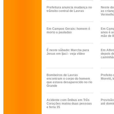
Prefeitura anuncia mudança no
Neste do
trânsito central de Lavras
as crian
Vermelh
Em Campos Gerais: homem é
Em Camp
morto a pauladas
anos é a
mãe de 
É neste sábado: Marcha para
Em Alfen
Jesus em Ijaci - veja vídeo
depois d
caminhã
Bombeiros de Lavras
Prefeito 
encontram o corpo do homem
Moretti,
que estava desaparecido no rio
Grande
Acidente com ônibus em Três
Previsão
Corações matou duas pessoas
até domi
e feriu 35