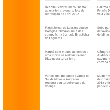
Receita Federal liberou nesta
Carreta 
quarta-feira, o quarto lote de
Fernão D
restituição do IRPF 2022
veja víd
Flash Jornal de Lavras: equipe
Sobe par
Colégio Unilavras, uma das
da varío
campeãs na Jornada Brasileira
de Minas
de Foguetes
Manhã com muitos acidentes e
Câmara d
uma morte na rodovia Fernão
Audiência
Dias nesta terça-feira
paviment
estrada d
Varíola dos macacos avança no
Mulher m
Sul de Minas e Andradas
da Covid 
registra seu terceiro caso da
201a víti
doença
pandemi