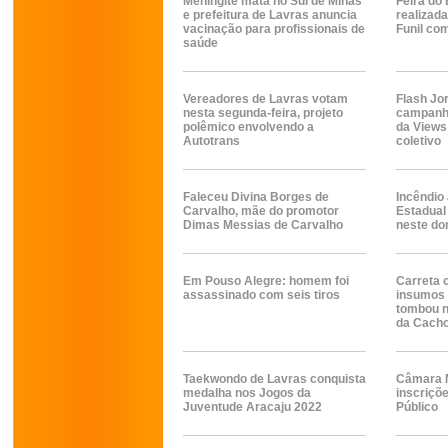
Meningite mata no Sul de Minas
Feira do
e prefeitura de Lavras anuncia
realizad
vacinação para profissionais de
Funil co
saúde
Vereadores de Lavras votam
Flash Jo
nesta segunda-feira, projeto
campanh
polêmico envolvendo a
da Views
Autotrans
coletivo
Faleceu Divina Borges de
Incêndio
Carvalho, mãe do promotor
Estadual
Dimas Messias de Carvalho
neste do
Em Pouso Alegre: homem foi
Carreta 
assassinado com seis tiros
insumos 
tombou 
da Cacho
Taekwondo de Lavras conquista
Câmara M
medalha nos Jogos da
inscriçõ
Juventude Aracaju 2022
Público