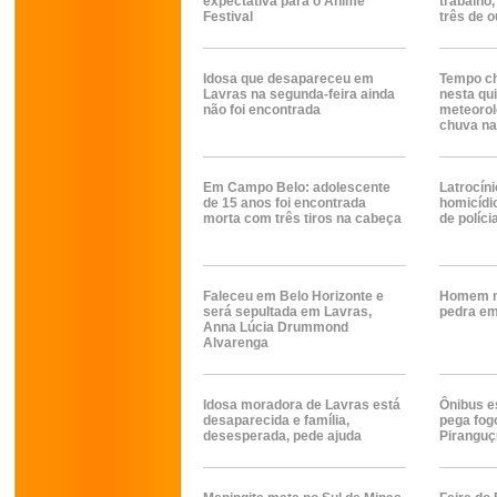
expectativa para o Anime
trabalho,
Festival
três de 
Idosa que desapareceu em
Tempo c
Lavras na segunda-feira ainda
nesta qui
não foi encontrada
meteorol
chuva na
Em Campo Belo: adolescente
Latrocíni
de 15 anos foi encontrada
homicídi
morta com três tiros na cabeça
de políci
Faleceu em Belo Horizonte e
Homem m
será sepultada em Lavras,
pedra em
Anna Lúcia Drummond
Alvarenga
Idosa moradora de Lavras está
Ônibus e
desaparecida e família,
pega fog
desesperada, pede ajuda
Piranguç