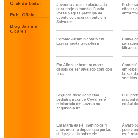
Click do Leitor
Jovem lavrense selecionada
Professo
para projeto mundial Fundo
câncer c
Vozes Negras participa de
enfrento
Publ. Oficial
evento de encerramento em
Salvador
Blog Sabrina
Cicareli
Geraldo Alckmin estará em
Chuva de
Lavras nesta terça-feira
paisagem
Minas ne
Em Alfenas: homem morre
Caminhã
depois de ser alvejado com dois
em Ribei
tiros
faixas d
sentidos
Segunda dose da vacina
PRF pre
pediátrica contra Covid será
maconha 
ministrada em Lavras na
no Sul d
segunda-feira
Em Maria da Fé: menino de 4
Álvaro o
anos morreu depois que portão
posse em
de igreja caiu sobre ele
está rel