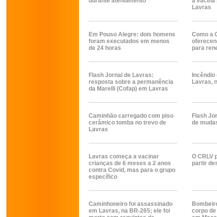
durante atendimento
a vacina 
Lavras
Em Pouso Alegre: dois homens
Como a C
foram executados em menos
oferecen
de 24 horas
para ren
Flash Jornal de Lavras:
Incêndio 
resposta sobre a permanência
Lavras, 
da Marelli (Cofap) em Lavras
Caminhão carregado com piso
Flash Jor
cerâmico tomba no trevo de
de mudas
Lavras
Lavras começa a vacinar
O CRLV p
crianças de 6 meses a 2 anos
partir de
contra Covid, mas para o grupo
específico
Caminhoneiro foi assassinado
Bombeiro
em Lavras, na BR-265; ele foi
corpo de 