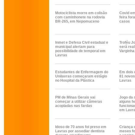
Motociclista morre em colisão
Covid em
com caminhonete na rodovia
feira fo
BR-265, em Nepomuceno
casos
Inmet e Defesa Civil estadual e
Troféu J
municipal alertam para
será rea
possibilidade de temporal em
Varginha
Lavras
Estudantes de Enfermagem do
Em dois 
Unilavras começaram estágio
81 novos
no Hospital da Plástica
Lavras
PM de Minas Gerais vai
Jogo da s
começar a utilizar câmeras
alguns h
acopladas nas fardas
funciona
em Lavra
Idoso de 70 anos foi preso em
Criança 
Lavras por assediar dentista
meses fo