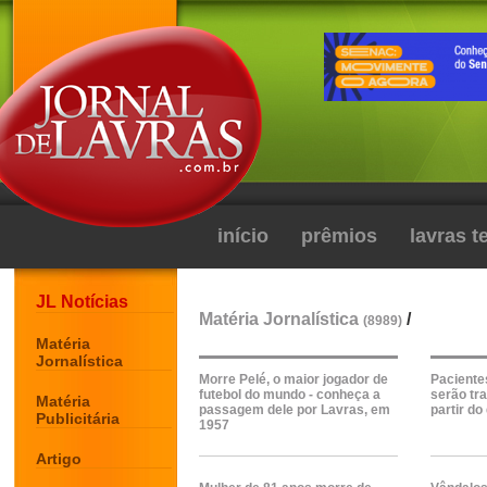
início
prêmios
lavras 
JL Notícias
Matéria Jornalística
/
(8989)
Matéria
Jornalística
Morre Pelé, o maior jogador de
Paciente
futebol do mundo - conheça a
serão tr
Matéria
passagem dele por Lavras, em
partir do
Publicitária
1957
Artigo