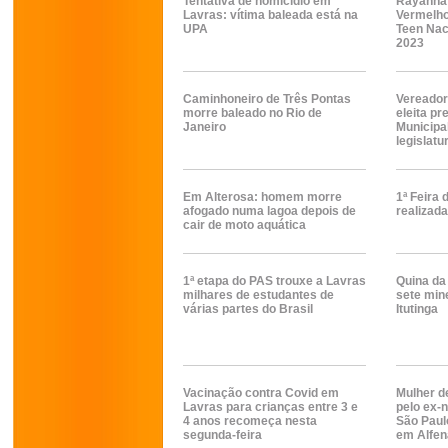
Tentativa de homicídio em
Rayanna 
Lavras: vítima baleada está na
Vermelho
UPA
Teen Nac
2023
Caminhoneiro de Três Pontas
Vereador
morre baleado no Rio de
eleita p
Janeiro
Municipa
legislatu
Em Alterosa: homem morre
1ª Feira 
afogado numa lagoa depois de
realizada
cair de moto aquática
1ª etapa do PAS trouxe a Lavras
Quina da
milhares de estudantes de
sete min
várias partes do Brasil
Itutinga
Vacinação contra Covid em
Mulher d
Lavras para crianças entre 3 e
pelo ex-
4 anos recomeça nesta
São Paul
segunda-feira
em Alfen