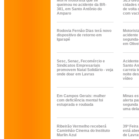
Morre motorista que se
SES divu
queimou no acidente da BR-
cidades 
381, em Santo Antônio do
de volta
Amparo
com vac
Rodovia Fernão Dias terá novo
Motorist
dispositivo de retorno em
acidente
Igarapé
segunda-f
em Olive
Sesc, Senac, Fecomércio e
Acidente
Sindicatos Empresariais
Santo An
promovem Natal Solidário - veja
carreta 
onde doar em Lavras
noite des
vídeo
Em Campos Gerais: mulher
Minas es
com deficiência mental foi
alerta p
estuprada e roubada
segunda e
uma del
Ribeirão Vermelho receberá
39ª Feira
Caminhão Cinema do Instituto
está aber
Marlin Azul
de Lavra