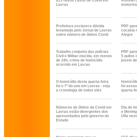
613 novos casos de Covid em
Antônio 
Lavras
motorist
Prefeitura esclarece dúvida
PRF apre
levantada pelo Jornal de Lavras
cocaína 
sobre número de óbitos Covid
Alegre
Trabalho conjunto das polícias
PRF apre
Civil e Militar elucida, em menos
5 quilos
de 18h, crime de homicídio
jovem de
ocorrido em Lavras
O homicídio desta quarta-feira
Homicíd
foi o 7º do ano em Lavras - veja
foi assas
a cronologia de todos eles
quarta-fe
Números de óbitos da Covid em
Dia de i
Lavras estão divergentes dos
e Meningi
apresentados pelo governo do
Ufla nest
Estado