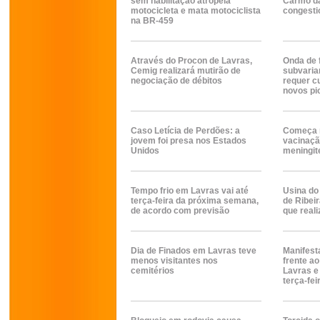
sem habilitação atropela
Carmo da
motocicleta e mata motociclista
congesti
na BR-459
Através do Procon de Lavras,
Onda de 
Cemig realizará mutirão de
subvaria
negociação de débitos
requer c
novos pi
Caso Letícia de Perdões: a
Começa n
jovem foi presa nos Estados
vacinaçã
Unidos
meningit
Tempo frio em Lavras vai até
Usina do
terça-feira da próxima semana,
de Ribei
de acordo com previsão
que reali
Dia de Finados em Lavras teve
Manifest
menos visitantes nos
frente ao
cemitérios
Lavras e
terça-fei