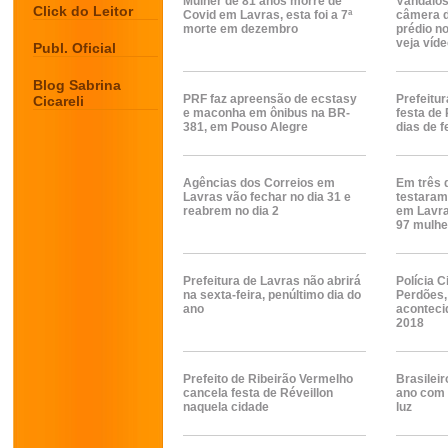
Mulher de 81 anos morre de
Vândalos
Click do Leitor
Covid em Lavras, esta foi a 7ª
câmera d
morte em dezembro
prédio no
veja víd
Publ. Oficial
Blog Sabrina
PRF faz apreensão de ecstasy
Prefeitur
Cicareli
e maconha em ônibus na BR-
festa de 
381, em Pouso Alegre
dias de f
Agências dos Correios em
Em três 
Lavras vão fechar no dia 31 e
testaram
reabrem no dia 2
em Lavra
97 mulhe
Prefeitura de Lavras não abrirá
Polícia C
na sexta-feira, penúltimo dia do
Perdões,
ano
aconteci
2018
Prefeito de Ribeirão Vermelho
Brasileir
cancela festa de Réveillon
ano com 
naquela cidade
luz