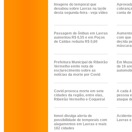
Imagens do temporal que
Aprovada
desabou sobre Lavras na tarde
cobrança 
desta segunda-feira - veja vídeo
conta de 
Passagem de ônibus em Lavras
Aumento 
aumentou R$ 0,55 e em Poços
com que 
de Caldas reduziu R$ 0,60
decida p
máscara
Prefeitura Municipal de Ribeirão
Em Muza
Vermelho emite nota de
de 16 an
esclarecimento sobre as
automobi
notícias da morte por Covid
Covid provoca morte em sete
A cada 4
cidades da região, entre elas,
pessoa e
Ribeirão Vermelho e Coqueiral
ataque d
Inmet divulga alerta de
Acidente
possibilidade de temporais com
Lavras e
alagamentos em Lavras e mais
182 cidades