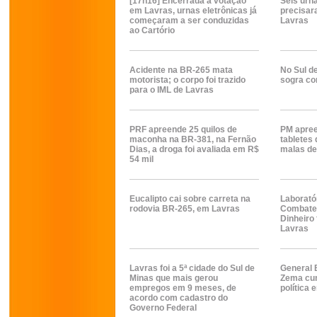
[17h16] Encerrada a votação
Seis urn
em Lavras, urnas eletrônicas já
precisar
começaram a ser conduzidas
Lavras
ao Cartório
Acidente na BR-265 mata
No Sul d
motorista; o corpo foi trazido
sogra co
para o IML de Lavras
PRF apreende 25 quilos de
PM apree
maconha na BR-381, na Fernão
tabletes
Dias, a droga foi avaliada em R$
malas de
54 mil
Eucalipto cai sobre carreta na
Laborató
rodovia BR-265, em Lavras
Combate
Dinheiro
Lavras
Lavras foi a 5ª cidade do Sul de
General 
Minas que mais gerou
Zema cu
empregos em 9 meses, de
política
acordo com cadastro do
Governo Federal