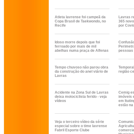
Atleta lavrense foi campeã da
Lavras r
Copa Brasil de Taekwondo, no
365 novo
Recife
por Covi
Idoso morre depois que foi
Confusão
ferroado por mais de mil
Perimetr
abelhas numa praça de Alfenas
pessoas 
Tempo chuvoso não parou obra
Temporal
da construção do anel viário de
região c
Lavras
Acidente na Zona Sul de Lavras
Cemig es
deixa motociclista ferido - veja
imóveis 
vídeos
em Ituti
estão na 
Veja o terceiro vídeo da série
Comunica
especial sobre o time lavrense
Agricult
Fabril Esporte Clube
comercia