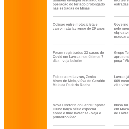
também divulgou resultado da
mortes e
operação do feriado prolongado
estradas
nas estradas de Minas
Colisão entre motocicleta e
Governo 
carro mata lavrense de 29 anos
pelo men
obrigato
máscara
Foram registrados 33 casos de
Grupo Te
Covid em Lavras nos últimos 7
apresenta
dias - veja boletim
peça "Vi
Faleceu em Lavras, Zenita
Lavras já
Alves de Melo, viúva do Geraldo
669 caso
Melo da Padaria Rocha
zika víru
Nova Diretoria do Fabril Esporte
Idosa foi
Clube lança série especial
em Macai
sobre o time lavrense - veja o
de Lavra
primeiro vídeo