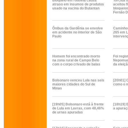
Bloqueio em rodovia causa
Torcida 
atraso em insumos de produtos
aceitou 
usado na vacina do Butantan
bloqueio
Fernão Di
Ônibus da Gardênia se envolve
Caminhon
em acidente no interior de São
265 em 
Paulo
intervenç
Homem foi encontrado morto
Foi regis
na zona rural de Campo Belo
Nepomuce
com o corpo crivado de balas
da eleiçã
Bolsonaro venceu Lula nas seis
[20h01] O
maiores cidades do Sul de
como o n
Minas
[19h05] Bolsonaro está à frente
[18h19] 
de Lula em Lavras, com 48,46%
a apuraç
de urnas apuradas