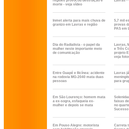
regiões provocou destruição e
Lavras - 
morte - veja vídeo
Inmet alerta para mais chuva de
5,7 mil 
granizo em Lavras e região
provas d
PAS em 
Dia do Radialista - o papel da
Lavras, 
mulher neste importante meio
e Três C
de comunicação
projeto 
veja foto
Entre Guapé e Ilicínea: acidente
Lavras j
na rodovia MG-2040 mata duas
meningit
pessoas
para grup
Em São Lourenço: homem mata
Solenida
a ex-sogra, esfaqueia ex-
faixas de 
mulher e depois se mata
no quart
Sucesso 
Em Pouso Alegre: motorista
Carreta 