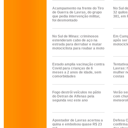
Acampamento na frente do Tiro
No Sul d
de Guerra de Lavras, do grupo
32 quilo
que pedia intervenção militar,
381, em 
foi desmontado
No Sul de Minas: criminosos
Em Camp
estenderam cabo de aço na
após ser
estrada para derrubar e matar
motocicl
motociclista para roubar a moto
Estado amplia vacinação contra
Tentativ
Covid para crianças de 6
Lavras:
meses a 2 anos de idade, sem
mulher n
comorbidades
costas
Fogo destrói veículos no pátio
Verão se
do Detran de Alfenas pela
com chu
segunda vez este ano
meteorol
Apostador de Lavras acertou a
Defesa C
quina e embolsou quase R$ 23
confirma