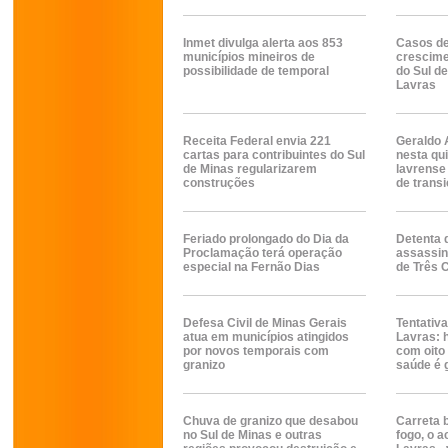
Inmet divulga alerta aos 853
Casos de
municípios mineiros de
crescime
possibilidade de temporal
do Sul d
Lavras
Receita Federal envia 221
Geraldo 
cartas para contribuintes do Sul
nesta qui
de Minas regularizarem
lavrense
construções
de trans
Feriado prolongado do Dia da
Detenta d
Proclamação terá operação
assassin
especial na Fernão Dias
de Três 
Defesa Civil de Minas Gerais
Tentativ
atua em municípios atingidos
Lavras: 
por novos temporais com
com oito 
granizo
saúde é 
Chuva de granizo que desabou
Carreta 
no Sul de Minas e outras
fogo, o a