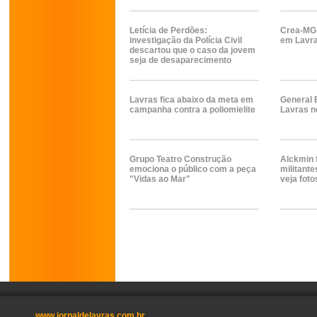
Letícia de Perdões:
Crea-MG 
investigação da Polícia Civil
em Lavr
descartou que o caso da jovem
seja de desaparecimento
Lavras fica abaixo da meta em
General 
campanha contra a poliomielite
Lavras ne
Grupo Teatro Construção
Alckmin 
emociona o público com a peça
militante
"Vidas ao Mar"
veja foto
www.jornaldelavras.com.br