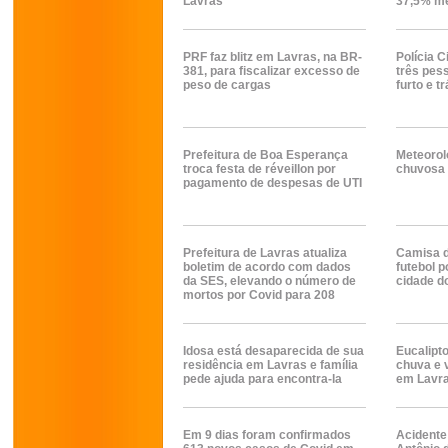
Lavras
37,5% m
PRF faz blitz em Lavras, na BR-
Polícia C
381, para fiscalizar excesso de
três pes
peso de cargas
furto e t
Prefeitura de Boa Esperança
Meteorol
troca festa de réveillon por
chuvosa
pagamento de despesas de UTI
Prefeitura de Lavras atualiza
Camisa d
boletim de acordo com dados
futebol 
da SES, elevando o número de
cidade d
mortos por Covid para 208
Idosa está desaparecida de sua
Eucalipt
residência em Lavras e família
chuva e 
pede ajuda para encontra-la
em Lavra
Em 9 dias foram confirmados
Acidente