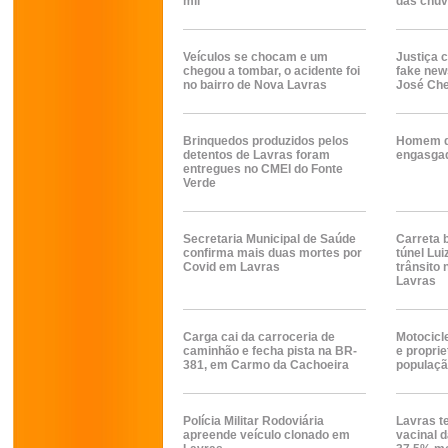
mil
das chuv
Veículos se chocam e um
Justiça 
chegou a tombar, o acidente foi
fake new
no bairro de Nova Lavras
José Ch
Brinquedos produzidos pelos
Homem d
detentos de Lavras foram
engasga
entregues no CMEI do Fonte
Verde
Secretaria Municipal de Saúde
Carreta 
confirma mais duas mortes por
túnel Lu
Covid em Lavras
trânsito 
Lavras
Carga cai da carroceria de
Motocicl
caminhão e fecha pista na BR-
e proprie
381, em Carmo da Cachoeira
população
Polícia Militar Rodoviária
Lavras t
apreende veículo clonado em
vacinal 