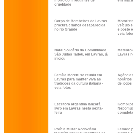
morto com requintes de
em Maca
crueldade
Corpo de Bombeiros de Lavras
Motorista
procura criança desaparecida
veículo 
no rio Grande
e poste e
veja foto
Natal Solidário da Comunidade
Meteorol
São Judas Tadeu, em Lavras, já
Lavras n
iniciou
Família Moretti se reuniu em
Agências
Lavras para manter viva as
horários
tradições da cultura italiana -
de jogos 
veja fotos
Escritora argentina lançará
Kombi p
livro em Lavras nesta sexta-
Nepomuce
feira
completa
Polícia Militar Rodoviária
Feriado 