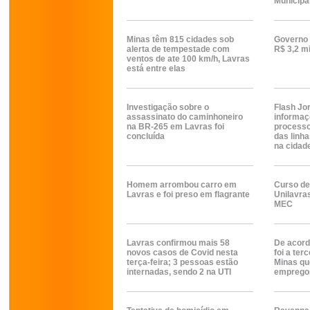
Municipa
Minas têm 815 cidades sob
Governo 
alerta de tempestade com
R$ 3,2 mi
ventos de ate 100 km/h, Lavras
está entre elas
Investigação sobre o
Flash Jo
assassinato do caminhoneiro
informaç
na BR-265 em Lavras foi
processo
concluída
das linh
na cidad
Homem arrombou carro em
Curso de
Lavras e foi preso em flagrante
Unilavra
MEC
Lavras confirmou mais 58
De acord
novos casos de Covid nesta
foi a ter
terça-feira; 3 pessoas estão
Minas qu
internadas, sendo 2 na UTI
emprego