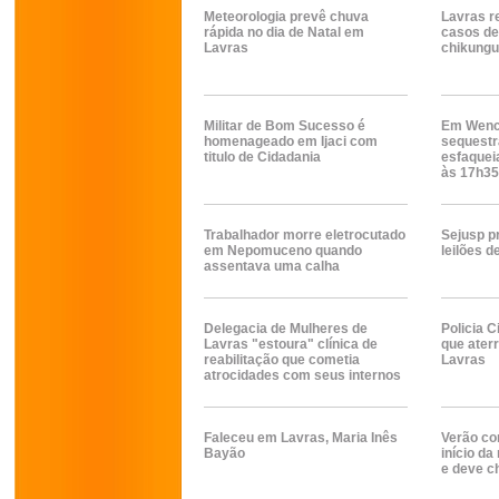
Meteorologia prevê chuva
Lavras r
rápida no dia de Natal em
casos de
Lavras
chikung
Militar de Bom Sucesso é
Em Wenc
homenageado em Ijaci com
sequestr
titulo de Cidadania
esfaquei
às 17h35
Trabalhador morre eletrocutado
Sejusp p
em Nepomuceno quando
leilões d
assentava uma calha
Delegacia de Mulheres de
Policia C
Lavras "estoura" clínica de
que ater
reabilitação que cometia
Lavras
atrocidades com seus internos
Faleceu em Lavras, Maria Inês
Verão co
Bayão
início da
e deve c