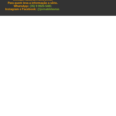
Para quem leva a informação a sério.
WhatsApp:
(35) 9 9925-5481
Instagram e Facebook:
@jornaldelavras