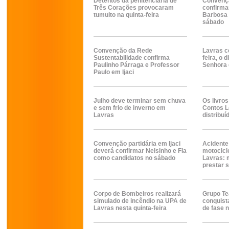
Detentos da penitenciária de
Convençã
Três Corações provocaram
confirmar
tumulto na quinta-feira
Barbosa 
sábado
Convenção da Rede
Lavras c
Sustentabilidade confirma
feira, o 
Paulinho Párraga e Professor
Senhora 
Paulo em Ijaci
Julho deve terminar sem chuva
Os livros
e sem frio de inverno em
Contos L
Lavras
distribu
Convenção partidária em Ijaci
Acidente
deverá confirmar Nelsinho e Fia
motocicle
como candidatos no sábado
Lavras: 
prestar s
Corpo de Bombeiros realizará
Grupo Te
simulado de incêndio na UPA de
conquist
Lavras nesta quinta-feira
de fase 