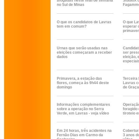
afogadas neste final de semana
StudioX 
no Sul de Minas
Fagammon
O que os candidatos de Lavras
O que La
tem em comum?
esperar 
primave
Urnas que serão usadas nas
Candidat
eleições começaram a receber
ser pres
dados
eleição,
especiai
Primavera, a estação das
Terceira 
flores, começa às 9h44 deste
Lavras c
domingo
de Graça
Informações complementares
Operação
sobre a operação no Serra
foragido 
Verde, em Lavras - veja vídeo
tiroteio 
Em 24 horas, três acidentes na
Cobertu
Fernão Dias em Carmo da
3 anos d