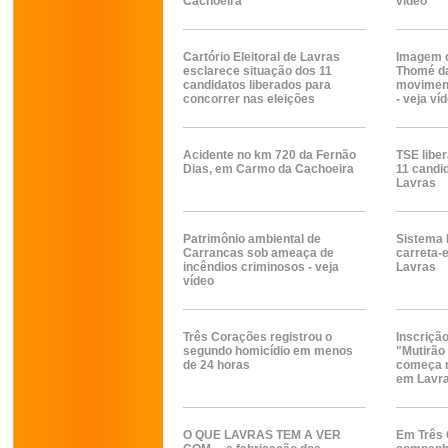
Cachoeira
vídeo
Cartório Eleitoral de Lavras
Imagem d
esclarece situação dos 11
Thomé da
candidatos liberados para
moviment
concorrer nas eleições
- veja ví
Acidente no km 720 da Fernão
TSE libe
Dias, em Carmo da Cachoeira
11 candi
Lavras
Patrimônio ambiental de
Sistema 
Carrancas sob ameaça de
carreta-
incêndios criminosos - veja
Lavras
vídeo
Três Corações registrou o
Inscrição
segundo homicídio em menos
"Mutirão 
de 24 horas
começa n
em Lavr
O QUE LAVRAS TEM A VER
Em Três 