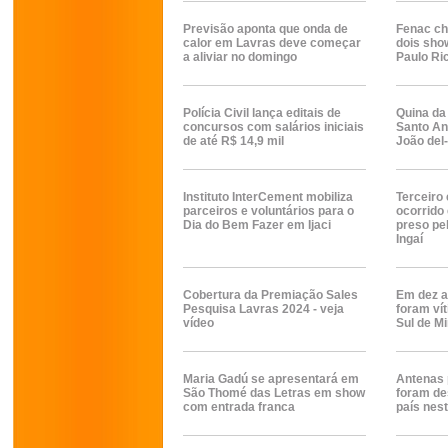
Previsão aponta que onda de
Fenac ch
calor em Lavras deve começar
dois sho
a aliviar no domingo
Paulo Ri
Polícia Civil lança editais de
Quina da
concursos com salários iniciais
Santo An
de até R$ 14,9 mil
João del
Instituto InterCement mobiliza
Terceiro
parceiros e voluntários para o
ocorrido
Dia do Bem Fazer em Ijaci
preso pe
Ingaí
Cobertura da Premiação Sales
Em dez a
Pesquisa Lavras 2024 - veja
foram vít
vídeo
Sul de M
Maria Gadú se apresentará em
Antenas 
São Thomé das Letras em show
foram de
com entrada franca
país nes