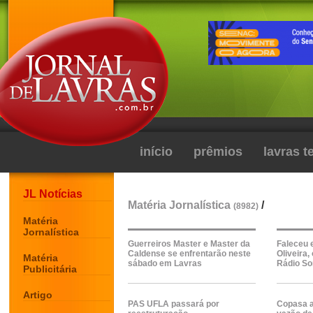
início
prêmios
lavras 
JL Notícias
Matéria Jornalística
/
(8982)
Matéria
Jornalística
Guerreiros Master e Master da
Faleceu 
Caldense se enfrentarão neste
Oliveira
Matéria
sábado em Lavras
Rádio S
Publicitária
Artigo
PAS UFLA passará por
Copasa a