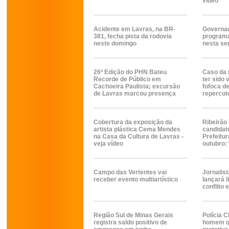
vídeo
Acidente em Lavras, na BR-
Governad
381, fecha pista da rodovia
programa
neste domingo
nesta se
26ª Edição do PHN Bateu
Caso da 
Recorde de Público em
ter sido 
Cachoeira Paulista; excursão
fofoca 
de Lavras marcou presença
repercut
Cobertura da exposição da
Ribeirão
artista plástica Cema Mendes
candidat
na Casa da Cultura de Lavras -
Prefeitur
veja vídeo
outubro:
Campo das Vertentes vai
Jornalis
receber evento multiartístico
lançará l
conflito 
Região Sul de Minas Gerais
Polícia C
registra saldo positivo de
homem q