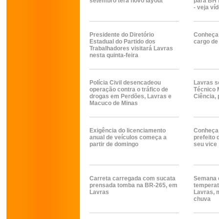
setembro terá novo layout
para BH 
- veja ví
Presidente do Diretório
Conheça 
Estadual do Partido dos
cargo de 
Trabalhadores visitará Lavras
nesta quinta-feira
Polícia Civil desencadeou
Lavras s
operação contra o tráfico de
Técnico 
drogas em Perdões, Lavras e
Ciência,
Macuco de Minas
Exigência do licenciamento
Conheça 
anual de veículos começa a
prefeito 
partir de domingo
seu vice
Carreta carregada com sucata
Semana 
prensada tomba na BR-265, em
tempera
Lavras
Lavras, 
chuva