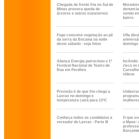
Chegada de frente fria no Sul de
Moradore
Minas provoca queda de
denuncia
árvores e outros transtornos
sendo e
bairro
Fogo consome vegetação ao pé
Ufla div
da serra da Bocaina na noite
aniversá
deste sábado - veja fotos
domingo
Aliança Energia patrocinou o 1º
Incêndio
Festival Nacional de Teatro de
risco os
Rua em Perdões
Carvalho
vídeos
Previsão é de que frio chega a
Unilavra
Lavras no domingo e
programa
temperatura cairá para 15ºC
mulheres
Conheça todos os candidatos a
O que vo
vereador de Lavras - Parte III
a Mpox: 
professo
Barçante