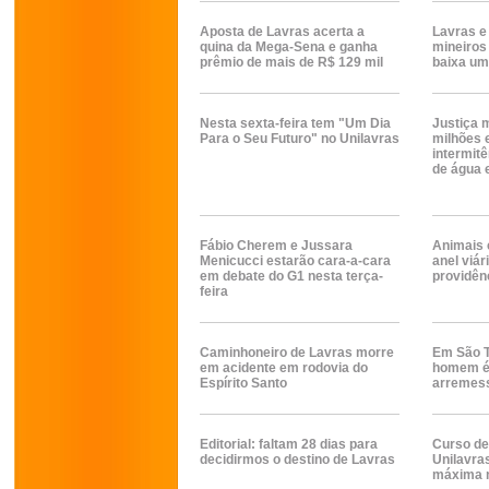
Aposta de Lavras acerta a
Lavras e
quina da Mega-Sena e ganha
mineiros
prêmio de mais de R$ 129 mil
baixa um
Nesta sexta-feira tem "Um Dia
Justiça 
Para o Seu Futuro" no Unilavras
milhões 
intermit
de água 
Fábio Cherem e Jussara
Animais 
Menicucci estarão cara-a-cara
anel viá
em debate do G1 nesta terça-
providênc
feira
Caminhoneiro de Lavras morre
Em São T
em acidente em rodovia do
homem é 
Espírito Santo
arremes
Editorial: faltam 28 dias para
Curso de
decidirmos o destino de Lavras
Unilavra
máxima 