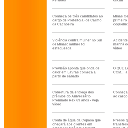
Perdões
oficial
Conheça os três candidatos ao
Minas Ge
cargo de Prefeito(a) de Carmo
primeiro 
da Cachoeira
coquelu
Violência contra mulher no Sul
Acidente
de Minas: mulher foi
manhã de
esfaqueada
vídeo
Previsão aponta que onda de
O QUE L
calor em Lavras começa a
COM… a 
partir de sábado
Cobertura da entrega dos
Conheça 
prêmios do Aniversário
ao cargo 
Premiado Rex 69 anos - veja
vídeo
Conta de água da Copasa que
Presos q
chegará aos clientes em
transfer