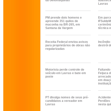
da Gelomáquinas
abasteci
Lavras
PM prende dois homens e
Em parce
apreende 351 quilos de
IFSuldeM
maconha na BR-265, em
cerimôni
Santana da Vargem
técnica 
Receita Federal enviou avisos
Incêndio
para proprietários de obras não
destrói 
regularizadas
Motorista perde controle de
Faltando 
veículo em Lavras e bate em
Feijuca d
poste
arrecado
em doaçõ
instituiç
PT divulga nomes de seus pré-
Acidente
candidatos a vereador em
Perdões 
Lavras
nesta qui