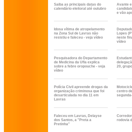
Saiba as principais datas do
Avante e
calendário eleitoral até outubro
candidat
e vão ap
Idosa vítima de atropelamento
Deputado
na Zona Sul de Lavras não
Lopes (P
resistiu e faleceu - veja vídeo
neste fin
vídeo
Pesquisadora do Departamento
Estudante
de Medicina da Ufla explica
delegaçã
sobre a febre oropouche - veja
20, grup
vídeo
Polícia Civil apreende drogas da
Motocicle
organização criminosa que foi
centro d
desarticulada no dia 11 em
segunda-
Lavras
Faleceu em Lavras, Delayse
Corredor
dos Santos, a "Preta a
rodovia d
Pretinha"