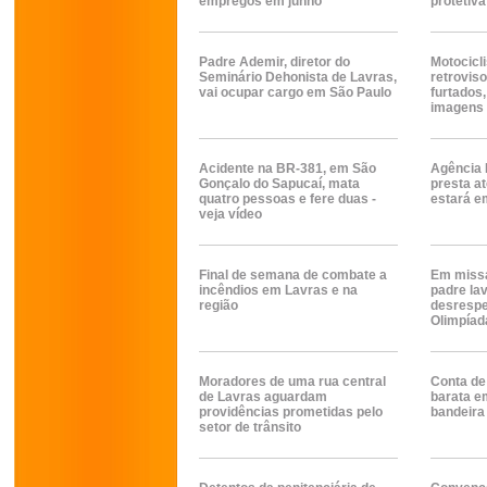
empregos em junho
protetiva
Padre Ademir, diretor do
Motocicl
Seminário Dehonista de Lavras,
retrovis
vai ocupar cargo em São Paulo
furtados
imagens 
Acidente na BR-381, em São
Agência 
Gonçalo do Sapucaí, mata
presta at
quatro pessoas e fere duas -
estará em
veja vídeo
Final de semana de combate a
Em missa
incêndios em Lavras e na
padre la
região
desrespe
Olimpíada
Moradores de uma rua central
Conta de 
de Lavras aguardam
barata e
providências prometidas pelo
bandeira
setor de trânsito