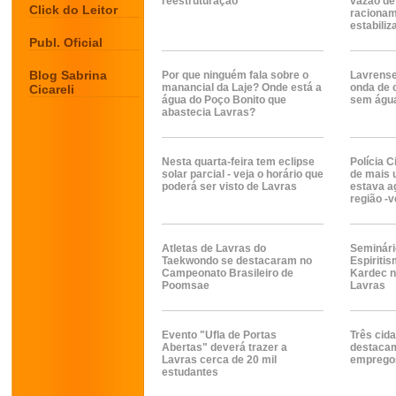
reestruturação
vazão de
Click do Leitor
racionam
estabiliz
Publ. Oficial
Blog Sabrina
Por que ninguém fala sobre o
Lavrense
manancial da Laje? Onde está a
onda de 
Cicareli
água do Poço Bonito que
sem águ
abastecia Lavras?
Nesta quarta-feira tem eclipse
Polícia C
solar parcial - veja o horário que
de mais 
poderá ser visto de Lavras
estava a
região -v
Atletas de Lavras do
Seminári
Taekwondo se destacaram no
Espiritis
Campeonato Brasileiro de
Kardec n
Poomsae
Lavras
Evento "Ufla de Portas
Três cid
Abertas" deverá trazer a
destacam
Lavras cerca de 20 mil
emprego
estudantes