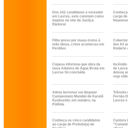
Dos 242 candidatos a vereador
Conheça 
em Lavras, sete constam como
cargo de 
inaptos no site da Justiça
Nepomu
Eleitoral
Filho preso por maus-tratos à
Cobertu
mãe idosa, crime aconteceu em
dos 63 a
Perdões
Rodarte 
Copasa informou que obra da
Incêndio
nova Adutora de Água Bruta em
de Lavras
Lavras foi concluída
deixou ar
veja víd
Atleta lavrense vai disputar
Trânsito
Campeonato Mundial de Karatê
Fernão D
Kyokushin, em outubro, na
Lavras e
Polônia
Conheça os cinco candidatos
Cantora 
ao cargo de Prefeito(a) de
"Contatin