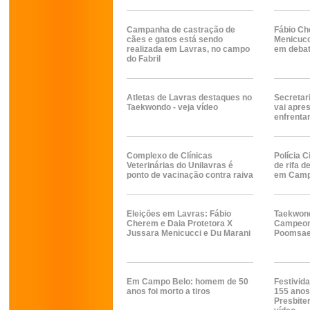
Campanha de castração de
Fábio Ch
cães e gatos está sendo
Menicucc
realizada em Lavras, no campo
em deba
do Fabril
Atletas de Lavras destaques no
Secretar
Taekwondo - veja vídeo
vai apre
enfrenta
Complexo de Clínicas
Polícia C
Veterinárias do Unilavras é
de rifa 
ponto de vacinação contra raiva
em Camp
Eleições em Lavras: Fábio
Taekwond
Cherem e Daia Protetora X
Campeona
Jussara Menicucci e Du Marani
Poomsa
Em Campo Belo: homem de 50
Festivid
anos foi morto a tiros
155 anos 
Presbite