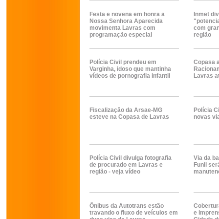
Festa e novena em honra a
Inmet div
Nossa Senhora Aparecida
"potenci
movimenta Lavras com
com gran
programação especial
região
Polícia Civil prendeu em
Copasa a
Varginha, idoso que mantinha
Racionam
vídeos de pornografia infantil
Lavras at
Fiscalização da Arsae-MG
Polícia C
esteve na Copasa de Lavras
novas vi
Polícia Civil divulga fotografia
Via da b
de procurado em Lavras e
Funil ser
região - veja vídeo
manutenç
Ônibus da Autotrans estão
Cobertura
travando o fluxo de veículos em
e impren