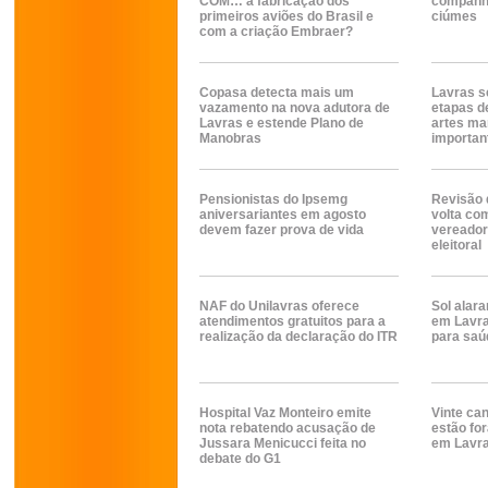
COM… a fabricação dos
companhe
primeiros aviões do Brasil e
ciúmes
com a criação Embraer?
Copasa detecta mais um
Lavras s
vazamento na nova adutora de
etapas d
Lavras e estende Plano de
artes ma
Manobras
importan
Pensionistas do Ipsemg
Revisão d
aniversariantes em agosto
volta co
devem fazer prova de vida
vereador
eleitoral
NAF do Unilavras oferece
Sol alara
atendimentos gratuitos para a
em Lavra
realização da declaração do ITR
para saú
Hospital Vaz Monteiro emite
Vinte ca
nota rebatendo acusação de
estão for
Jussara Menicucci feita no
em Lavr
debate do G1