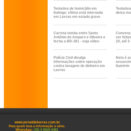
Tentativa de homicídio em
Tentativa
Itutinga: vítima está internada
deixa mu
em Lavras em estado grave
Carreta tomba entre Santo
Convençõ
Antônio do Amparo e Oliveira e
ser feita
fecha a BR-381 - veja vídeo
20, até 5
Polícia Civil divulga
Neto é a
informações sobre operação
assassin
contra lavagem de dinheiro em
Itumirim
Lavras
www.jornaldelavras.com.br
Para quem leva a informação a sério.
WhatsApp:
(35) 9 9925-5481