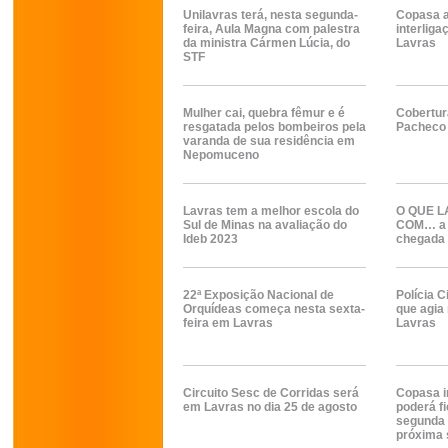
Unilavras terá, nesta segunda-
Copasa a
feira, Aula Magna com palestra
interlig
da ministra Cármen Lúcia, do
Lavras
STF
Mulher cai, quebra fêmur e é
Cobertur
resgatada pelos bombeiros pela
Pacheco 
varanda de sua residência em
Nepomuceno
Lavras tem a melhor escola do
O QUE L
Sul de Minas na avaliação do
COM… a c
Ideb 2023
chegada 
22ª Exposição Nacional de
Polícia C
Orquídeas começa nesta sexta-
que agia 
feira em Lavras
Lavras
Circuito Sesc de Corridas será
Copasa i
em Lavras no dia 25 de agosto
poderá f
segunda 
próxima