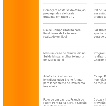
Começam nesta sexta-feira, as
PM de La
propagandas eleitorais
em estúd
gratuitas em rádio e TV
prende t
Dia de Campo Gratuito para
Faz frio 
Produtores de Leite será
aponta q
realizado em Ijaci
será de 
Mais um caso de feminicídio no
Programa
Sul de Minas: mulher foi morta
realizar 
em Maria da Fé
Cherem e
Adufla trará a Lavras o
Campo Be
jornalista judeu Breno Altman
homicídi
para lançamento de livro nesta
do mês d
terça-feira
Faleceu em Lavras, Francisco
Copasa i
Pedro Pereira da Silva, o Chicão
previsão