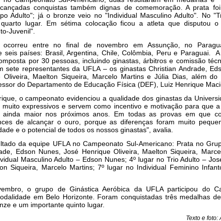
lcançadas conquistas também dignas de comemoração. A prata foi
po Adulto"; já o bronze veio no "Individual Masculino Adulto". No "Tr
 quarto lugar. Em sétima colocação ficou a atleta que disputou o "
to-Juvenil".
 ocorreu entre no final de novembro em Assunção, no Paragu
e seis países: Brasil, Argentina, Chile, Colômbia, Peru e Paraguai. 
 composta por 30 pessoas, incluindo ginastas, árbitros e comissão téc
m sete representantes da UFLA – os ginastas Christian Andrade, Ed
 Oliveira, Maelton Siqueira, Marcelo Martins e Júlia Dias, além do
essor do Departamento de Educação Física (DEF), Luiz Henrique Maci
ique, o campeonato evidenciou a qualidade dos ginastas da Universi
o muito expressivos e servem como incentivo e motivação para que a
a ainda maior nos próximos anos. Em todas as provas em que c
ces de alcançar o ouro, porque as diferenças foram muito peque
dade e o potencial de todos os nossos ginastas", avalia.
sultado da equipe UFLA no Campeonato Sul-Americano: Prata no Grup
rade, Edson Nunes, José Henrique Oliveira, Maelton Siqueira, Marce
vidual Masculino Adulto – Edson Nunes; 4º lugar no Trio Adulto – Jo
ton Siqueira, Marcelo Martins; 7º lugar no Individual Feminino Infant
embro, o grupo de Ginástica Aeróbica da UFLA participou do 
odalidade em Belo Horizonte. Foram conquistadas três medalhas de 
nze e um importante quinto lugar.
Texto e foto