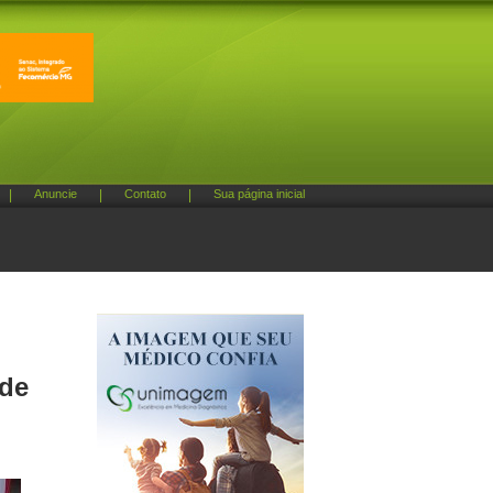
|
Anuncie
|
Contato
|
Sua página inicial
 de