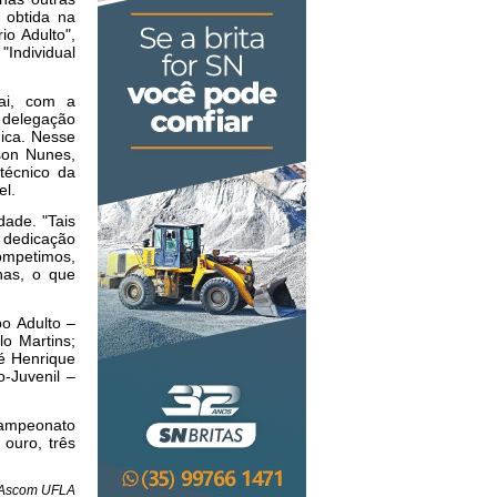
 obtida na
io Adulto",
Individual
ai, com a
A delegação
nica. Nesse
son Nunes,
 técnico da
el.
dade. "Tais
 dedicação
ompetimos,
nas, o que
o Adulto –
lo Martins;
sé Henrique
o-Juvenil –
Campeonato
ouro, três
: Ascom UFLA