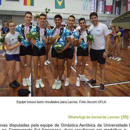
Equipe trouxe bons resultados para Lavras. Foto: Ascom UFLA
(35)
WhatsApp do Jornal de Lavras:
ovas disputadas pela equipe de Ginástica Aeróbica da Universidade 
) no Campeonato Sul-Americano, duas resultaram em medalhas e 