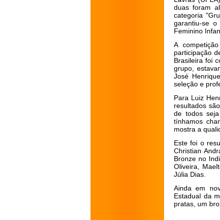
duas foram a
categoria "Gru
garantiu-se o
Feminino Infan
A competição
participação d
Brasileira foi
grupo, estava
José Henrique
seleção e prof
Para Luiz Henr
resultados sã
de todos sej
tínhamos chan
mostra a quali
Este foi o re
Christian And
Bronze no Indi
Oliveira, Mael
Júlia Dias.
Ainda em nov
Estadual da m
pratas, um bro