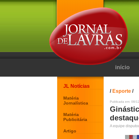
início
JL Notícias
/
Esporte
/
Matéria
Publicada em: 08/12
Jornalística
Ginásti
Matéria
destaqu
Publicitária
A equipe disputo
Artigo