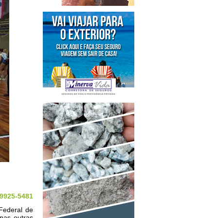
 9925-5481
Federal de
nas outras