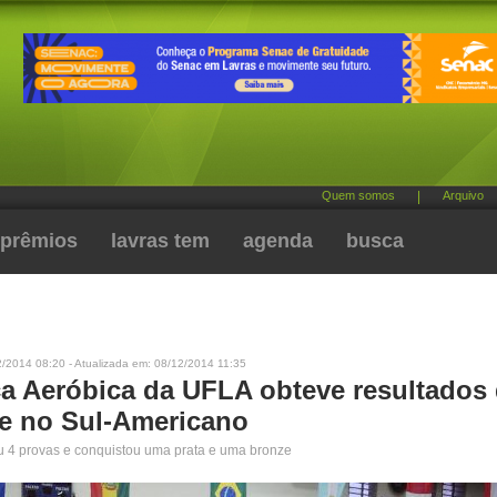
Quem somos
|
Arquivo
prêmios
lavras tem
agenda
busca
/2014 08:20 - Atualizada em: 08/12/2014 11:35
ca Aeróbica da UFLA obteve resultados
e no Sul-Americano
u 4 provas e conquistou uma prata e uma bronze