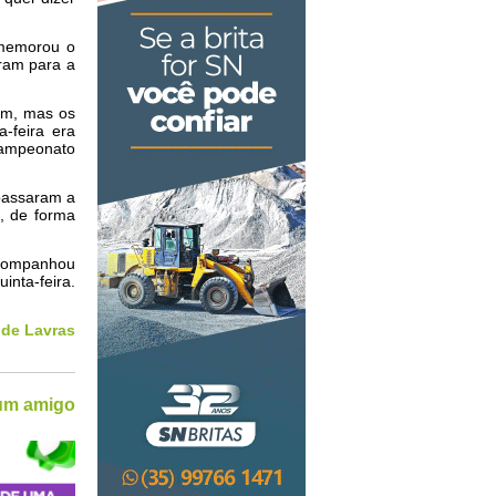
omemorou o
eram para a
em, mas os
-feira era
ampeonato
 passaram a
o, de forma
acompanhou
inta-feira.
 de Lavras
 um amigo