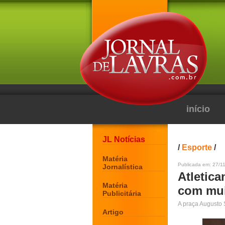
início
JL Notícias
/
Esporte
/
Matéria
Publicada em: 27/11
Jornalística
Atletic
Matéria
com muit
Publicitária
A praça Augusto S
Artigo