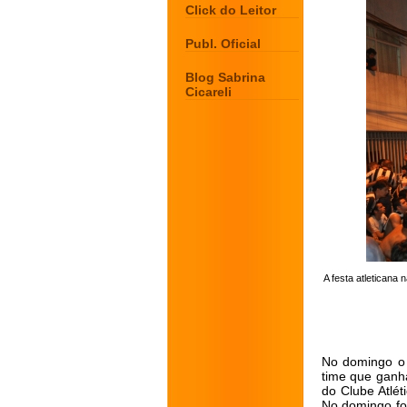
Click do Leitor
Publ. Oficial
Blog Sabrina
Cicareli
A festa atleticana
No domingo o 
time que ganha
do Clube Atlét
No domingo fo