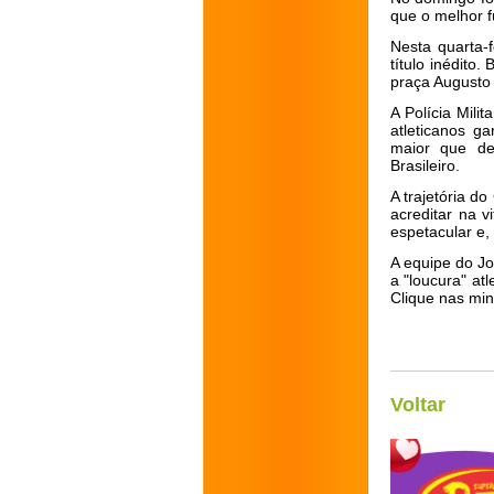
que o melhor f
Nesta quarta-
título inédito
praça Augusto 
A Polícia Mil
atleticanos g
maior que de
Brasileiro.
A trajetória d
acreditar na v
espetacular e,
A equipe do J
a "loucura" at
Clique nas min
Voltar