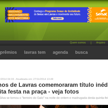
Quem somos
|
Arquivo
prêmios
lavras tem
agenda
busca
/2014 04:33 - Atualizada em: 27/11/2014 13:49
anos de Lavras comemoraram título inéd
a festa na praça - veja fotos
ilva se tornou o "terreiro do Galo" na noite de ontem e madrugada desta quinta-fe