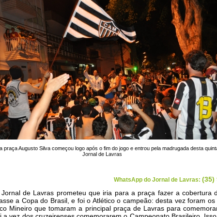
 na praça Augusto Silva começou logo após o fim do jogo e entrou pela madrugada desta quinta
Jornal de Lavras
(35)
WhatsApp do Jornal de Lavras:
Jornal de Lavras prometeu que iria para a praça fazer a cobertura 
sse a Copa do Brasil, e foi o Atlético o campeão: desta vez foram os
ico Mineiro que tomaram a principal praça de Lavras para comemorar
i a vez dos cruzeirenses comemorarem o Campeonato Brasileiro. Isso