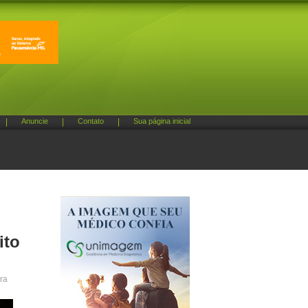
|
Anuncie
|
Contato
|
Sua página inicial
ito
ira