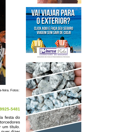
-feira. Fotos:
 9925-5481
da festa do
 torcedores
 um título.
 quer dizer