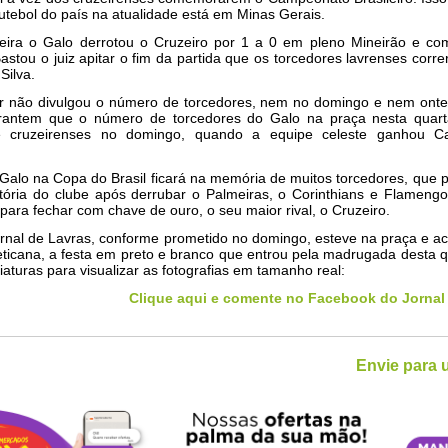
utebol do país na atualidade está em Minas Gerais.
feira o Galo derrotou o Cruzeiro por 1 a 0 em pleno Mineirão e c
. Bastou o juiz apitar o fim da partida que os torcedores lavrenses corr
Silva.
itar não divulgou o número de torcedores, nem no domingo e nem ont
arantem que o número de torcedores do Galo na praça nesta quarta
 cruzeirenses no domingo, quando a equipe celeste ganhou C
o Galo na Copa do Brasil ficará na memória de muitos torcedores, que
itória do clube após derrubar o Palmeiras, o Corinthians e Flameng
 para fechar com chave de ouro, o seu maior rival, o Cruzeiro.
ornal de Lavras, conforme prometido no domingo, esteve na praça e 
leticana, a festa em preto e branco que entrou pela madrugada desta qu
iaturas para visualizar as fotografias em tamanho real:
Clique aqui e comente no Facebook do Jornal
Envie para