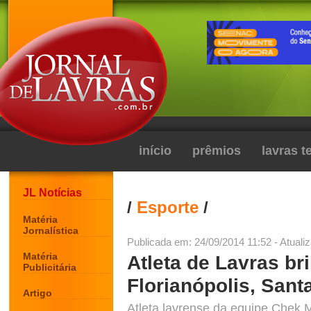
início
prêmios
lavras 
JL Notícias
/
Esporte
/
Matéria
Jornalística
Publicada em: 24/09/2014 11:52 - Atuali
Matéria
Atleta de Lavras br
Publicitária
Florianópolis, Sant
Artigo
Atleta lavrense da equipe Chek M