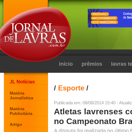
início
prêmios
lavras 
JL Notícias
/
Esporte
/
Matéria
Jornalística
Publicada em: 08/08/2014 15:40 - Atuali
Matéria
Atletas lavrenses 
Publicitária
no Campeonato Bra
Artigo
A disputa foi realizada no últim