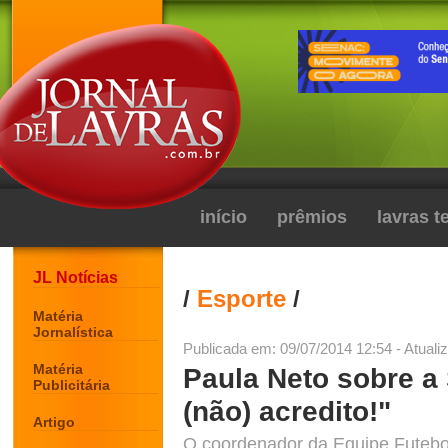
início
prêmios
lavras 
JL Notícias
/
Esporte
/
Matéria
Jornalística
Publicada em: 09/07/2014 12:54 - Atuali
Matéria
Paula Neto sobre a 
Publicitária
(não) acredito!"
Artigo
O coordenador da Equipe Futebo