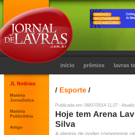
início
prêmios
lavras 
JL Notícias
/
Esporte
/
Matéria
Jornalística
Publicada em: 08/07/2014 11:27 - Atuali
Matéria
Hoje tem Arena Lav
Publicitária
Silva
Artigo
A alegria de poder comemorar um 