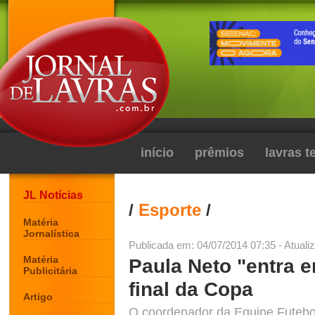
início
prêmios
lavras 
JL Notícias
/
Esporte
/
Matéria
Jornalística
Publicada em: 04/07/2014 07:35 - Atuali
Matéria
Paula Neto "entra 
Publicitária
final da Copa
Artigo
O coordenador da Equipe Futebo