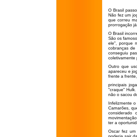
O Brasil passo
Não fez um jog
que correu ma
prorrogação já
O Brasil incor
São os famoso
ele", porque
cobranças de 
conseguiu pas
coletivamente 
Outro que uso
apareceu e jo
frente a frent
principais jo
"craque" Hulk.
não o sacou do
Infelizmente o
Camarões, qu
considerado 
movimentação 
ter a oportunid
Oscar fez um 
poderia sair 