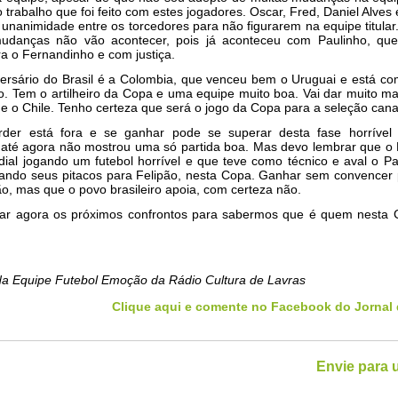
o trabalho que foi feito com estes jogadores. Oscar, Fred, Daniel Alves 
 unanimidade entre os torcedores para não figurarem na equipe titular
mudanças não vão acontecer, pois já aconteceu com Paulinho, qu
ara o Fernandinho e com justiça.
ersário do Brasil é a Colombia, que venceu bem o Uruguai e está c
. Tem o artilheiro da Copa e uma equipe muito boa. Vai dar muito ma
ue o Chile. Tenho certeza que será o jogo da Copa para a seleção cana
der está fora e se ganhar pode se superar desta fase horrível 
e até agora não mostrou uma só partida boa. Mas devo lembrar que o Br
al jogando um futebol horrível e que teve como técnico e aval o Pa
ando seus pitacos para Felipão, nesta Copa. Ganhar sem convencer 
o, mas que o povo brasileiro apoia, com certeza não.
r agora os próximos confrontos para sabermos que é quem nesta 
a Equipe Futebol Emoção da Rádio Cultura de Lavras
Clique aqui e comente no Facebook do Jornal 
Envie para