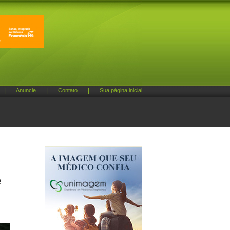
|
Anuncie
|
Contato
|
Sua página inicial
e