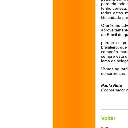
perderia todo 
tenho certeza,
todas estas 
titularidade p
O próximo adv
aproveitamento
ao Brasil do q
porque se per
brasileiro, qu
campeão mundi
sempre está d
lema da seleçã
Vamos aguarda
de surpresas.
Paula Neto
Coordenador d
Voltar