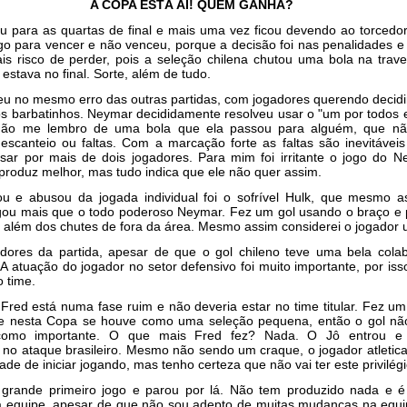
A COPA ESTÁ AÍ! QUEM GANHA?
u para as quartas de final e mais uma vez ficou devendo ao torcedor 
o para vencer e não venceu, porque a decisão foi nas penalidades e f
is risco de perder, pois a seleção chilena chutou uma bola na trav
 estava no final. Sorte, além de tudo.
reu no mesmo erro das outras partidas, com jogadores querendo decidi
s barbatinhos. Neymar decididamente resolveu usar o "um por todos 
 não me lembro de uma bola que ela passou para alguém, que n
escanteio ou faltas. Com a marcação forte as faltas são inevitávei
sar por mais de dois jogadores. Para mim foi irritante o jogo do N
produz melhor, mas tudo indica que ele não quer assim.
u e abusou da jogada individual foi o sofrível Hulk, que mesmo a
gou mais que o todo poderoso Neymar. Fez um gol usando o braço e
e, além dos chutes de fora da área. Mesmo assim considerei o jogador
gadores da partida, apesar de que o gol chileno teve uma bela cola
 A atuação do jogador no setor defensivo foi muito importante, por iss
 time.
 Fred está numa fase ruim e não deveria estar no time titular. Fez um
e nesta Copa se houve como uma seleção pequena, então o gol nã
como importante. O que mais Fred fez? Nada. O Jô entrou e
no ataque brasileiro. Mesmo não sendo um craque, o jogador atletic
ade de iniciar jogando, mas tenho certeza que não vai ter este privilégi
grande primeiro jogo e parou por lá. Não tem produzido nada e é
da equipe, apesar de que não sou adepto de muitas mudanças na equi