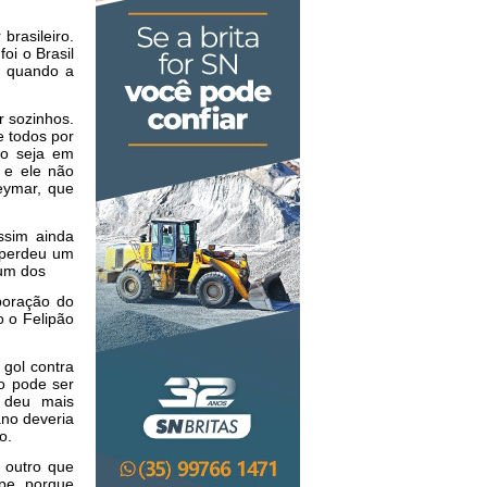
brasileiro.
oi o Brasil
e quando a
r sozinhos.
e todos por
ão seja em
s e ele não
eymar, que
ssim ainda
 perdeu um
 um dos
boração do
o o Felipão
 gol contra
o pode ser
 deu mais
ano deveria
o.
 outro que
pe, porque