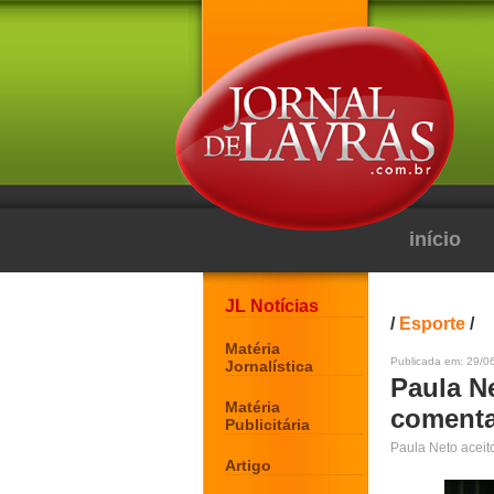
início
JL Notícias
/
Esporte
/
Matéria
Publicada em: 29/06
Jornalística
Paula Ne
Matéria
comenta
Publicitária
Paula Neto aceit
Artigo