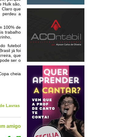
e Hulk são,
. Claro que
e perdeu a
om 100% de
is trabalho
rinho,
do futebol
asil já foi
rreira, que
pode ser o
Copa cheia
de Lavras
 um amigo