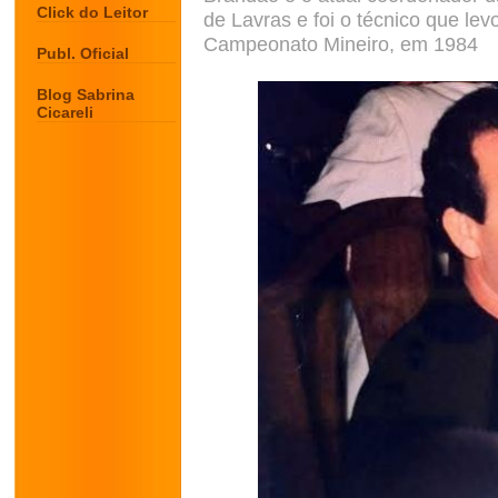
Click do Leitor
de Lavras e foi o técnico que lev
Campeonato Mineiro, em 1984
Publ. Oficial
Blog Sabrina
Cicareli