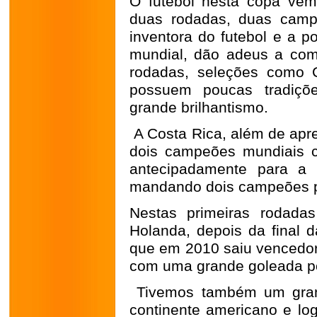
O futebol nesta copa ve
duas rodadas, duas campe
inventora do futebol e a 
mundial, dão adeus a comp
rodadas, seleções como 
possuem poucas tradiçõ
grande brilhantismo.
A Costa Rica, além de apr
dois campeões mundiais co
antecipadamente para a 
mandando dois campeões p
Nestas primeiras rodada
Holanda, depois da final 
que em 2010 saiu vencedor
com uma grande goleada po
Tivemos também um grand
continente americano e l