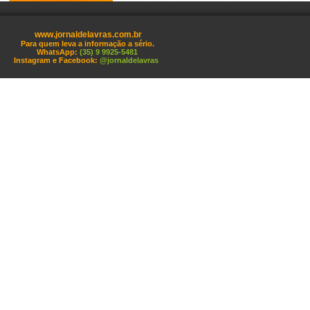
www.jornaldelavras.com.br
Para quem leva a informação a sério.
WhatsApp:
(35) 9 9925-5481
Instagram e Facebook:
@jornaldelavras