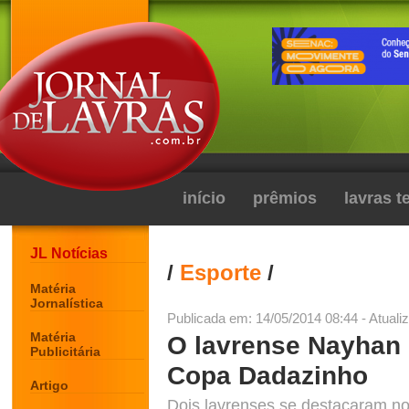
início
prêmios
lavras 
JL Notícias
/
Esporte
/
Matéria
Jornalística
Publicada em: 14/05/2014 08:44 - Atuali
Matéria
O lavrense Nayhan 
Publicitária
Copa Dadazinho
Artigo
Dois lavrenses se destacaram n