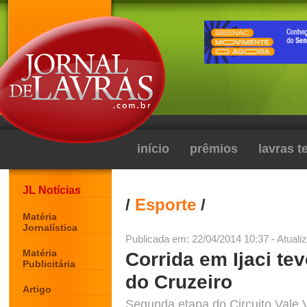
início
prêmios
lavras 
JL Notícias
/
Esporte
/
Matéria
Jornalística
Publicada em: 22/04/2014 10:37 - Atuali
Matéria
Corrida em Ijaci te
Publicitária
do Cruzeiro
Artigo
Segunda etapa do Circuito Vale V