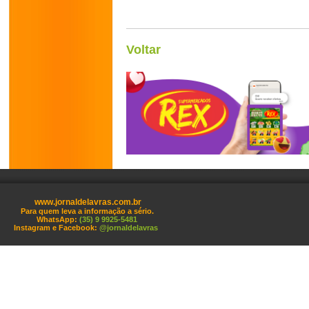
Voltar
www.jornaldelavras.com.br
Para quem leva a informação a sério.
WhatsApp:
(35) 9 9925-5481
Instagram e Facebook:
@jornaldelavras