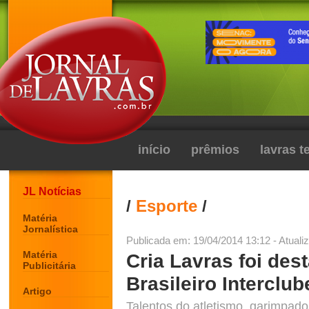
início
prêmios
lavras 
JL Notícias
/
Esporte
/
Matéria
Jornalística
Publicada em: 19/04/2014 13:12 - Atuali
Matéria
Cria Lavras foi de
Publicitária
Brasileiro Interclub
Artigo
Talentos do atletismo, garimpado