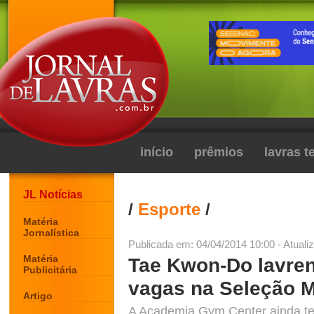
início
prêmios
lavras 
JL Notícias
/
Esporte
/
Matéria
Jornalística
Publicada em: 04/04/2014 10:00 - Atuali
Matéria
Tae Kwon-Do lavren
Publicitária
vagas na Seleção M
Artigo
A Academia Gym Center ainda tem