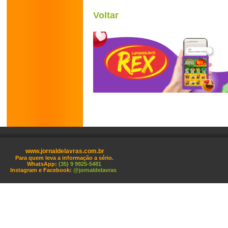
Voltar
www.jornaldelavras.com.br
Para quem leva a informação a sério.
WhatsApp:
(35) 9 9925-5481
Instagram e Facebook:
@jornaldelavras