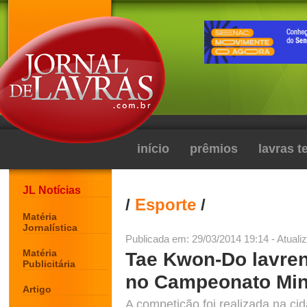
início
prêmios
lavras 
JL Notícias
/
Esporte
/
Matéria
Jornalística
Publicada em: 29/03/2014 19:14 - Atuali
Matéria
Tae Kwon-Do lavre
Publicitária
no Campeonato Mine
Artigo
A competição foi realizada na cid